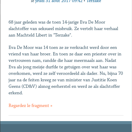
le
jeudi 31 août 2017 09:42
•
Terzake
68 jaar geleden was de toen 14-jarige Eva De Moor
slachtoffer van seksueel misbruik. Ze vertelt haar verhaal
aan Machteld Libert in "Terzake".
Eva De Moor was 14 toen ze ze verkracht werd door een
vriend van haar broer. En toen ze daar een priester over in
vertrouwen nam, randde die haar meermaals aan. Nadat
Eva als jong meisje durfde te getuigen over wat haar was
overkomen, werd ze zelf veroordeeld als dader. Nu, bijna 70
jaar na de feiten kreeg ze van minister van Justitie Koen
Geens (CD&V) alsnog eerherstel en werd ze als slachtoffer
erkend.
Regardez le fragment »