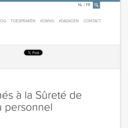
NL
/
FR
×
LOG
TOESPRAKEN
#DWVG
#DAGKOEN
CONTACT
nés à la Sûreté de
du personnel