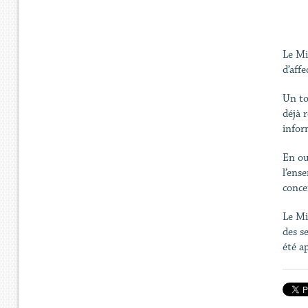
Le Mi
d’affe
Un to
déjà 
infor
En ou
l’ens
conce
Le Mi
des s
été a