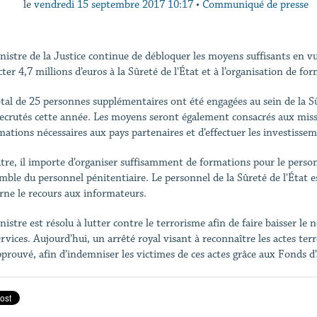
le
vendredi 15 septembre 2017 10:17
•
Communiqué de presse
nistre de la Justice continue de débloquer les moyens suffisants en vue
cter 4,7 millions d’euros à la Sûreté de l'État et à l’organisation de f
tal de 25 personnes supplémentaires ont été engagées au sein de la Sû
recrutés cette année. Les moyens seront également consacrés aux missio
mations nécessaires aux pays partenaires et d’effectuer les investisse
tre, il importe d’organiser suffisamment de formations pour le perso
emble du personnel pénitentiaire. Le personnel de la Sûreté de l'État 
rne le recours aux informateurs.
nistre est résolu à lutter contre le terrorisme afin de faire baisser le
ervices. Aujourd'hui, un arrêté royal visant à reconnaître les actes te
pprouvé, afin d’indemniser les victimes de ces actes grâce aux Fonds d’