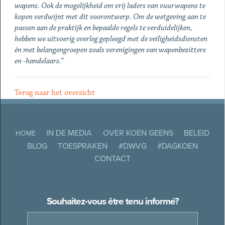
wapens. Ook de mogelijkheid om vrij laders van vuurwapens te
kopen verdwijnt met dit voorontwerp. Om de wetgeving aan te
passen aan de praktijk en bepaalde regels te verduidelijken,
hebben we uitvoerig overleg gepleegd met
de veiligheidsdiensten
én met belangengroepen zoals verenigingen van wapenbezitters
en -handelaars.”
Terug naar het overzicht
IN DE MEDIA
OVER KOEN GEENS
BELEID
HOME
BLOG
TOESPRAKEN
#DWVG
#DAGKOEN
CONTACT
Souhaitez-vous être tenu informé?