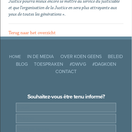
Justice pourra mieux encore se mettre au service du justiciable
et que l’organisation de la Justice en sera plus attrayante aux
yeux de toutes les générations ».
Terug naar het overzicht
IN DE MEDIA
OVER KOEN GEENS
BELEID
HOME
BLOG
TOESPRAKEN
#DWVG
#DAGKOEN
CONTACT
Souhaitez-vous être tenu informé?