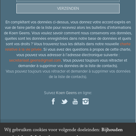
En complétant vos données ci-dessus, vous donnez votre accord exprès en
vue de faire partie de la liste pour recevrez alors les bulletins d’informations
de Koen Geens. Vous voulez savoir comment nous conservons vos données,
quelles sont les données enregistrées dans notre base de données et quels
sont vos droits ? Vous trouverez tous les détails dans notre nouvelle
charte
relative à la vie privée
. Si vous avez des questions à propos de cette charte,
vous pouvez vous adresser à l’adresse électronique suivante :
secretariaat.geens@gmail.com
. Vous pouvez toujours vous rétracter et
demander à supprimer vos données de la liste de contacts).
Vous pouvez toujours vous rétracter et demander à supprimer vos données
de la liste de contacts).
Suivez
Koen Geens
en ligne:
Wij gebruiken cookies voor volgende doeleinden:
Bijhouden
© 2026
Ancien ministre et député honoraire
Koen Geens
· Alle