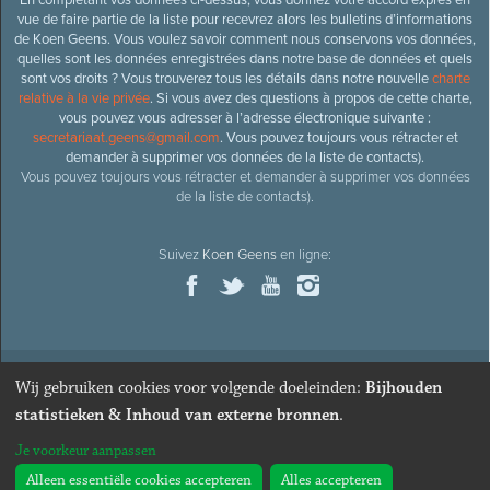
vue de faire partie de la liste pour recevrez alors les bulletins d’informations
de Koen Geens. Vous voulez savoir comment nous conservons vos données,
quelles sont les données enregistrées dans notre base de données et quels
sont vos droits ? Vous trouverez tous les détails dans notre nouvelle
charte
relative à la vie privée
. Si vous avez des questions à propos de cette charte,
vous pouvez vous adresser à l’adresse électronique suivante :
secretariaat.geens@gmail.com
. Vous pouvez toujours vous rétracter et
demander à supprimer vos données de la liste de contacts).
Vous pouvez toujours vous rétracter et demander à supprimer vos données
de la liste de contacts).
Suivez
Koen Geens
en ligne:
Wij gebruiken cookies voor volgende doeleinden:
Bijhouden
© 2026
Ancien ministre et député honoraire
Koen Geens
· Alle
statistieken & Inhoud van externe bronnen
.
rechten voorbehouden ·
Cookies wijzigen
Je voorkeur aanpassen
Webdesign & développement par Zenjoy de Louvain
. Powered by
Nimbu
.
Alleen essentiële cookies accepteren
Alles accepteren