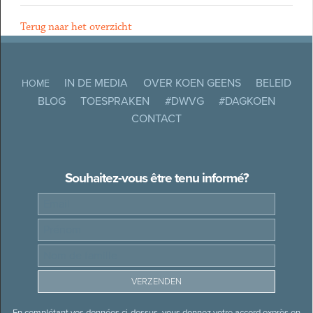
Terug naar het overzicht
IN DE MEDIA
OVER KOEN GEENS
BELEID
HOME
BLOG
TOESPRAKEN
#DWVG
#DAGKOEN
CONTACT
Souhaitez-vous être tenu informé?
En complétant vos données ci-dessus, vous donnez votre accord exprès en