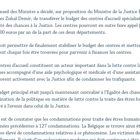
nseil des Ministre a décidé, sur proposition du Ministre de la Justice K
es Zuhal Demir, de transférer le budget des centres d’accueil spécialisé
lité des chances à la Justice. Les centres pourront en outre faire app
00 euros par an de la part de ces deux départements.
doit permettre de finalement stabiliser le budget des centres et mettre 
ent chaque fois être trouvées pour parvenir à financer les centres.
entres d’accueil constituent un acteur important dans la lutte contre la
mes accompagné d’une aide psychologique et médicale et d’une assistan
borent activement avec la Justice afin de condamner les trafiquants.
dget principal était jusqu’à maintenant centralisé à l’Egalité des chanc
nation de la politique en matière de lutte contre la traite des êtres hu
é à l’avenir dans celui de la Justice.
 est de constater que les condamnations pour traite des êtres humai
nnées précédentes à 127 condamnations. La Belgique se trouve ainsi ê
e élevé de condamnations relatives à ce phénomène. Les victimes de
llement. Il s’agit d’un esclavagisme moderne qui doit continuer à êt