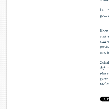
La lu
gouve
Koen
contre
contre
juridi
avec l
Zuhal
défini
plus c
garant
tâches