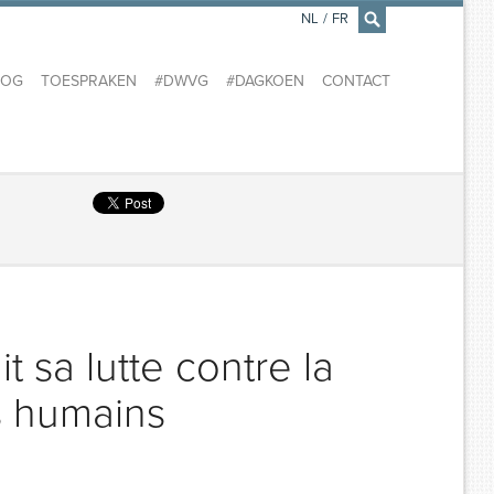
NL
/
FR
×
LOG
TOESPRAKEN
#DWVG
#DAGKOEN
CONTACT
 sa lutte contre la
es humains