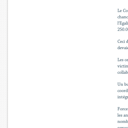
Le Co
chanc
l’Ega
250.0
Ceci 
devai
Les c
victi
colla
Un bu
coordi
intégr
Force
les a
nombr
sexue