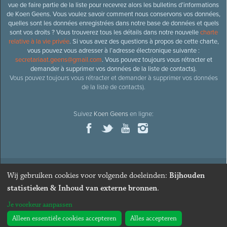
vue de faire partie de la liste pour recevrez alors les bulletins d’informations
de Koen Geens. Vous voulez savoir comment nous conservons vos données,
quelles sont les données enregistrées dans notre base de données et quels
sont vos droits ? Vous trouverez tous les détails dans notre nouvelle
charte
relative à la vie privée
. Si vous avez des questions à propos de cette charte,
vous pouvez vous adresser à l’adresse électronique suivante :
secretariaat.geens@gmail.com
. Vous pouvez toujours vous rétracter et
demander à supprimer vos données de la liste de contacts).
Vous pouvez toujours vous rétracter et demander à supprimer vos données
de la liste de contacts).
Suivez
Koen Geens
en ligne:
Wij gebruiken cookies voor volgende doeleinden:
Bijhouden
© 2026
Ancien ministre et député honoraire
Koen Geens
· Alle
statistieken & Inhoud van externe bronnen
.
rechten voorbehouden ·
Cookies wijzigen
Je voorkeur aanpassen
Webdesign & développement par Zenjoy de Louvain
. Powered by
Nimbu
.
Alleen essentiële cookies accepteren
Alles accepteren