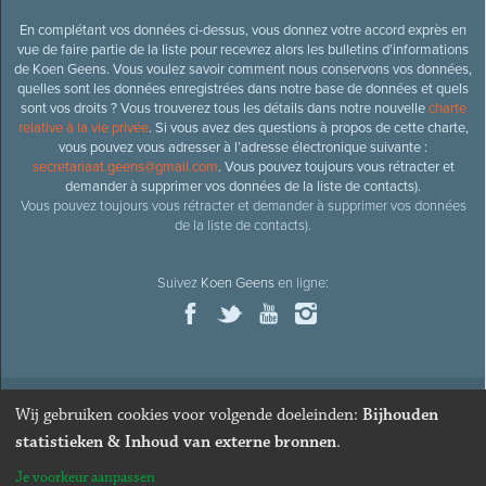
En complétant vos données ci-dessus, vous donnez votre accord exprès en
vue de faire partie de la liste pour recevrez alors les bulletins d’informations
de Koen Geens. Vous voulez savoir comment nous conservons vos données,
quelles sont les données enregistrées dans notre base de données et quels
sont vos droits ? Vous trouverez tous les détails dans notre nouvelle
charte
relative à la vie privée
. Si vous avez des questions à propos de cette charte,
vous pouvez vous adresser à l’adresse électronique suivante :
secretariaat.geens@gmail.com
. Vous pouvez toujours vous rétracter et
demander à supprimer vos données de la liste de contacts).
Vous pouvez toujours vous rétracter et demander à supprimer vos données
de la liste de contacts).
Suivez
Koen Geens
en ligne:
Wij gebruiken cookies voor volgende doeleinden:
Bijhouden
© 2026
Ancien ministre et député honoraire
Koen Geens
· Alle
statistieken & Inhoud van externe bronnen
.
rechten voorbehouden ·
Cookies wijzigen
Je voorkeur aanpassen
Webdesign & développement par Zenjoy de Louvain
. Powered by
Nimbu
.