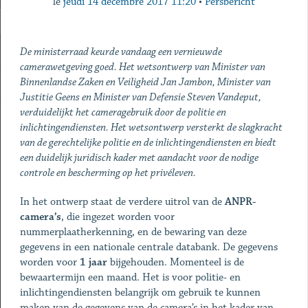
le
jeudi 14 décembre 2017 11:20
•
Persbericht
De ministerraad keurde vandaag een vernieuwde
camerawetgeving goed. Het wetsontwerp van Minister van
Binnenlandse Zaken en Veiligheid Jan Jambon, Minister van
Justitie Geens en Minister van Defensie Steven Vandeput,
verduidelijkt het cameragebruik door de politie en
inlichtingendiensten. Het wetsontwerp versterkt de slagkracht
van de gerechtelijke politie en de inlichtingendiensten en biedt
een duidelijk juridisch kader met aandacht voor de nodige
controle en bescherming op het privéleven.
In het ontwerp staat de verdere uitrol van de
ANPR-
camera’s
, die ingezet worden voor
nummerplaatherkenning, en de bewaring van deze
gegevens in een nationale centrale databank. De gegevens
worden voor
1 jaar
bijgehouden. Momenteel is de
bewaartermijn een maand. Het is voor politie- en
inlichtingendiensten belangrijk om gebruik te kunnen
maken van de gegevens van de camera’s in het kader van