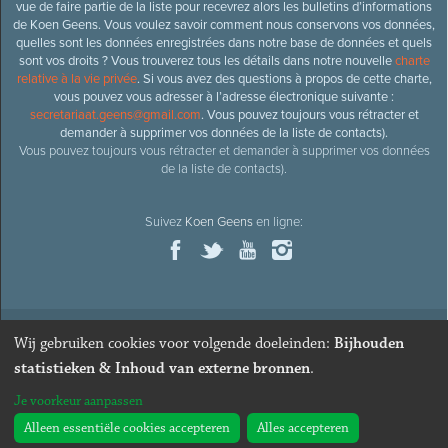
vue de faire partie de la liste pour recevrez alors les bulletins d’informations
de Koen Geens. Vous voulez savoir comment nous conservons vos données,
quelles sont les données enregistrées dans notre base de données et quels
sont vos droits ? Vous trouverez tous les détails dans notre nouvelle
charte
relative à la vie privée
. Si vous avez des questions à propos de cette charte,
vous pouvez vous adresser à l’adresse électronique suivante :
secretariaat.geens@gmail.com
. Vous pouvez toujours vous rétracter et
demander à supprimer vos données de la liste de contacts).
Vous pouvez toujours vous rétracter et demander à supprimer vos données
de la liste de contacts).
Suivez
Koen Geens
en ligne:
Wij gebruiken cookies voor volgende doeleinden:
Bijhouden
© 2026
Ancien ministre et député honoraire
Koen Geens
· Alle
statistieken & Inhoud van externe bronnen
.
rechten voorbehouden ·
Cookies wijzigen
Je voorkeur aanpassen
Webdesign & développement par Zenjoy de Louvain
. Powered by
Nimbu
.
Alleen essentiële cookies accepteren
Alles accepteren