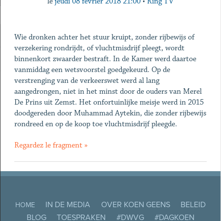
le
jeudi 08 février 2018 21:00
•
Ring TV
Wie dronken achter het stuur kruipt, zonder rijbewijs of
verzekering rondrijdt, of vluchtmisdrijf pleegt, wordt
binnenkort zwaarder bestraft. In de Kamer werd daartoe
vanmiddag een wetsvoorstel goedgekeurd. Op de
verstrenging van de verkeerswet werd al lang
aangedrongen, niet in het minst door de ouders van Merel
De Prins uit Zemst. Het onfortuinlijke meisje werd in 2015
doodgereden door Muhammad Aytekin, die zonder rijbewijs
rondreed en op de koop toe vluchtmisdrijf pleegde.
Regardez le fragment »
IN DE MEDIA
OVER KOEN GEENS
BELEID
HOME
BLOG
TOESPRAKEN
#DWVG
#DAGKOEN