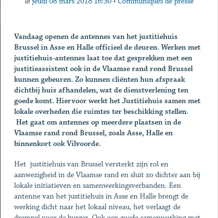
le
jeudi 08 mars 2018 16:30
•
Communiqués de presse
Vandaag openen de antennes van het justitiehuis
Brussel in Asse en Halle officieel de deuren. Werken met
justitiehuis-antennes laat toe dat gesprekken met een
justitieassistent ook in de Vlaamse rand rond Brussel
kunnen gebeuren.
Zo kunnen cliënten hun afspraak
dichtbij huis afhandelen, wat de dienstverlening ten
goede komt. Hiervoor werkt het Justitiehuis samen met
lokale overheden die ruimtes ter beschikking stellen.
Het gaat om antennes op meerdere plaatsen in de
Vlaamse rand rond Brussel, zoals Asse, Halle en
binnenkort ook Vilvoorde.
Het justitiehuis van Brussel versterkt zijn rol en
aanwezigheid in de Vlaamse rand en sluit zo dichter aan bij
lokale initiatieven en samenwerkingsverbanden. Een
antenne van het justitiehuis in Asse en Halle brengt de
werking dicht naar het lokaal niveau, het verlaagt de
drempel voor de burger. Ook een goede samenwerking met