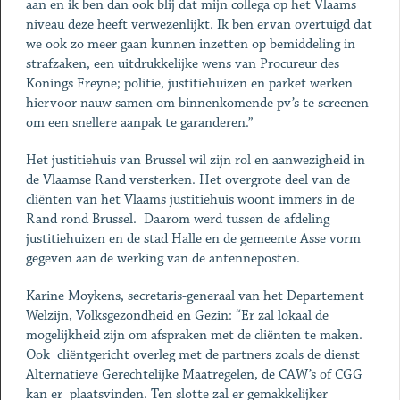
aan en ik ben dan ook blij dat mijn collega op het Vlaams
niveau deze heeft verwezenlijkt. Ik ben ervan overtuigd dat
we ook zo meer gaan kunnen inzetten op bemiddeling in
strafzaken, een uitdrukkelijke wens van Procureur des
Konings Freyne; politie, justitiehuizen en parket werken
hiervoor nauw samen om binnenkomende pv’s te screenen
om een snellere aanpak te garanderen.”
Het justitiehuis van Brussel wil zijn rol en aanwezigheid in
de Vlaamse Rand versterken. Het overgrote deel van de
cliënten van het Vlaams justitiehuis woont immers in de
Rand rond Brussel. Daarom werd tussen de afdeling
justitiehuizen en de stad Halle en de gemeente Asse vorm
gegeven aan de werking van de antenneposten.
Karine Moykens, secretaris-generaal van het Departement
Welzijn, Volksgezondheid en Gezin: “Er zal lokaal de
mogelijkheid zijn om afspraken met de cliënten te maken.
Ook cliëntgericht overleg met de partners zoals de dienst
Alternatieve Gerechtelijke Maatregelen, de CAW’s of CGG
kan er plaatsvinden. Ten slotte zal er gemakkelijker