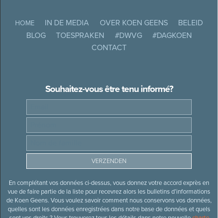
IN DE MEDIA
OVER KOEN GEENS
BELEID
HOME
BLOG
TOESPRAKEN
#DWVG
#DAGKOEN
CONTACT
Souhaitez-vous être tenu informé?
En complétant vos données ci-dessus, vous donnez votre accord exprès en
vue de faire partie de la liste pour recevrez alors les bulletins d’informations
de Koen Geens. Vous voulez savoir comment nous conservons vos données,
quelles sont les données enregistrées dans notre base de données et quels
sont vos droits ? Vous trouverez tous les détails dans notre nouvelle
charte