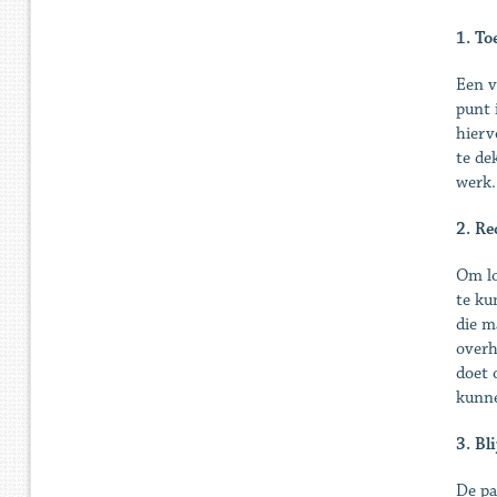
1. To
Een v
punt 
hierv
te de
werk
2. Re
Om lo
te ku
die m
overh
doet 
kunne
3. Bl
De pa