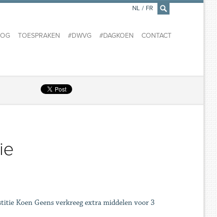
NL
/
FR
×
LOG
TOESPRAKEN
#DWVG
#DAGKOEN
CONTACT
ie
ustitie Koen Geens verkreeg extra middelen voor 3