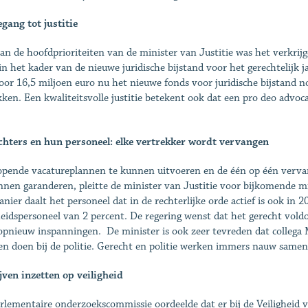
egang tot justitie
an de hoofdprioriteiten van de minister van Justitie was het verkr
in het kader van de nieuwe juridische bijstand voor het gerechtelijk
oor 16,5 miljoen euro nu het nieuwe fonds voor juridische bijstand 
kken. Een kwaliteitsvolle justitie betekent ook dat een pro deo advoc
.
chters en hun personeel: elke vertrekker wordt vervangen
pende vacatureplannen te kunnen uitvoeren en de één op één vervan
nnen garanderen, pleitte de minister van Justitie voor bijkomende m
anier daalt het personeel dat in de rechterlijke orde actief is ook in
eidspersoneel van 2 percent. De regering wenst dat het gerecht vol
opnieuw inspanningen. De minister is ook zeer tevreden dat collega
n doen bij de politie. Gerecht en politie werken immers nauw samen o
ijven inzetten op veiligheid
rlementaire onderzoekscommissie oordeelde dat er bij de Veiligheid 