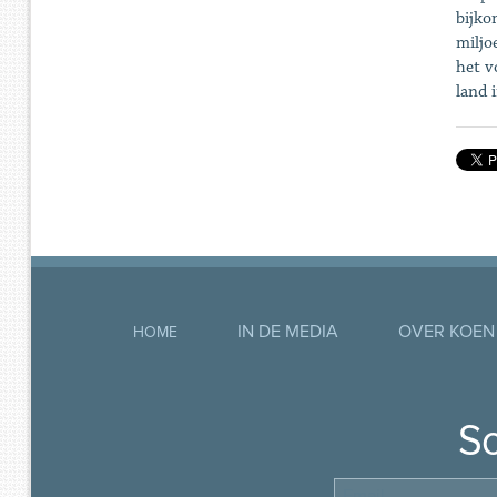
bijko
miljo
het v
land 
IN DE MEDIA
OVER KOEN
HOME
So