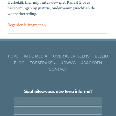
Herbekijk hier mijn interview met Kanaal Z over
hervormingen op justitie, ondernemingsrecht en de
woonstbetreding.
Regardez le fragment »
IN DE MEDIA
OVER KOEN GEENS
BELEID
HOME
BLOG
TOESPRAKEN
#DWVG
#DAGKOEN
CONTACT
Souhaitez-vous être tenu informé?