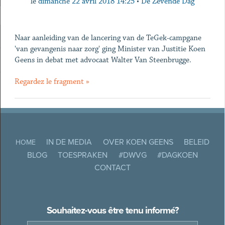
le
dimanche 22 avril 2018 14:25
•
De Zevende Dag
Naar aanleiding van de lancering van de TeGek-campgane
'van gevangenis naar zorg' ging Minister van Justitie Koen
Geens in debat met advocaat Walter Van Steenbrugge.
Regardez le fragment »
IN DE MEDIA
OVER KOEN GEENS
BELEID
HOME
BLOG
TOESPRAKEN
#DWVG
#DAGKOEN
CONTACT
Souhaitez-vous être tenu informé?