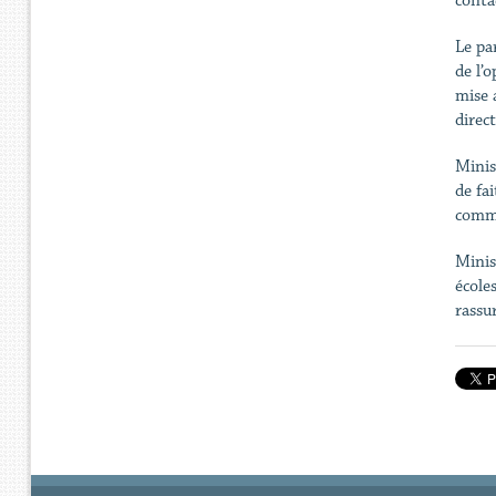
conta
Le pa
de l’o
mise 
direc
Minis
de fa
commu
Minis
école
rassur