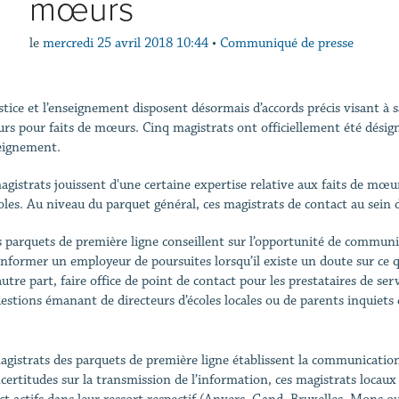
mœurs
le
mercredi 25 avril 2018 10:44
•
Communiqué de presse
stice et l’enseignement disposent désormais d’accords précis visant à 
urs pour faits de mœurs. Cinq magistrats ont officiellement été dési
eignement.
agistrats jouissent d'une certaine expertise relative aux faits de mœur
coles. Au niveau du parquet général, ces magistrats de contact au sein 
s parquets de première ligne conseillent sur l’opportunité de communi
informer un employeur de poursuites lorsqu’il existe un doute sur ce qu
autre part, faire office de point de contact pour les prestataires de se
estions émanant de directeurs d’écoles locales ou de parents inquiets
agistrats des parquets de première ligne établissent la communication a
ncertitudes sur la transmission de l’information, ces magistrats locaux 