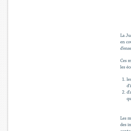
La Ju
en co
d’ens
Ces m
les é
le
d’
d’
qu
Les m
des i