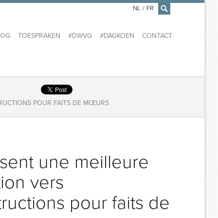
NL
/
FR
×
LOG
TOESPRAKEN
#DWVG
#DAGKOEN
CONTACT
STRUCTIONS POUR FAITS DE MŒURS
ssent une meilleure
tion vers
ructions pour faits de