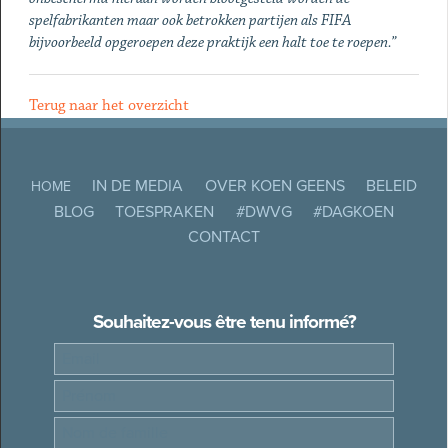
spelfabrikanten maar ook betrokken partijen als FIFA
bijvoorbeeld opgeroepen deze praktijk een halt toe te roepen.”
Terug naar het overzicht
IN DE MEDIA
OVER KOEN GEENS
BELEID
HOME
BLOG
TOESPRAKEN
#DWVG
#DAGKOEN
CONTACT
Souhaitez-vous être tenu informé?