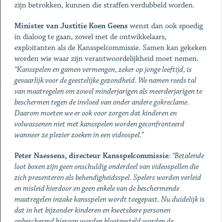
zijn betrokken, kunnen die straffen verdubbeld worden.
Minister van Justitie Koen Geens
wenst dan ook spoedig
in dialoog te gaan, zowel met de ontwikkelaars,
exploitanten als de Kansspelcommissie. Samen kan gekeken
worden wie waar zijn verantwoordelijkheid moet nemen.
“Kansspelen en gamen vermengen, zeker op jonge leeftijd, is
gevaarlijk voor de geestelijke gezondheid. We namen reeds tal
van maatregelen om zowel minderjarigen als meerderjarigen te
beschermen tegen de invloed van onder andere gokreclame.
Daarom moeten we er ook voor zorgen dat kinderen en
volwassenen niet met kansspelen worden geconfronteerd
wanneer ze plezier zoeken in een videospel.”
Peter Naessens, directeur Kansspelcommissie
: “Betalende
loot boxen zijn geen onschuldig onderdeel van videospellen die
zich presenteren als behendigheidsspel. Spelers worden verleid
en misleid hierdoor en geen enkele van de beschermende
maatregelen inzake kansspelen wordt toegepast. Nu duidelijk is
dat in het bijzonder kinderen en kwetsbare personen
onbeschermd hieraan worden blootgesteld worden de