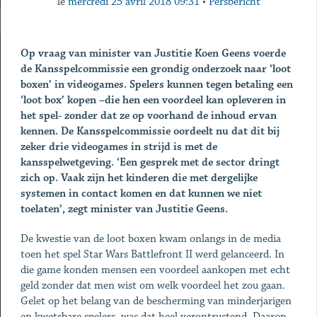
le
mercredi 25 avril 2018 09:31
•
Persbericht
Op vraag van minister van Justitie Koen Geens voerde
de Kansspelcommissie een grondig onderzoek naar ‘loot
boxen’ in videogames. Spelers kunnen tegen betaling een
‘loot box’ kopen –die hen een voordeel kan opleveren in
het spel- zonder dat ze op voorhand de inhoud ervan
kennen. De Kansspelcommissie oordeelt nu dat dit bij
zeker drie videogames in strijd is met de
kansspelwetgeving. ‘Een gesprek met de sector dringt
zich op. Vaak zijn het kinderen die met dergelijke
systemen in contact komen en dat kunnen we niet
toelaten’, zegt minister van Justitie Geens.
De kwestie van de loot boxen kwam onlangs in de media
toen het spel Star Wars Battlefront II werd gelanceerd. In
die game konden mensen een voordeel aankopen met echt
geld zonder dat men wist om welk voordeel het zou gaan.
Gelet op het belang van de bescherming van minderjarigen
en kwetsbare spelers, was dat heel verontrustend. Daarop