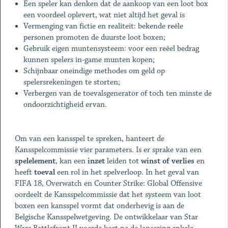
Een speler kan denken dat de aankoop van een loot box
een voordeel oplevert, wat niet altijd het geval is
Vermenging van fictie en realiteit: bekende reële
personen promoten de duurste loot boxen;
Gebruik eigen muntensysteem: voor een reëel bedrag
kunnen spelers in-game munten kopen;
Schijnbaar oneindige methodes om geld op
spelersrekeningen te storten;
Verbergen van de toevalsgenerator of toch ten minste de
ondoorzichtigheid ervan.
Om van een kansspel te spreken, hanteert de
Kansspelcommissie vier parameters. Is er sprake van een
spelelement
, kan een
inzet
leiden tot
winst of verlies
en
heeft
toeval
een rol in het spelverloop. In het geval van
FIFA 18, Overwatch en Counter Strike: Global Offensive
oordeelt de Kansspelcommissie dat het systeem van loot
boxen een kansspel vormt dat onderhevig is aan de
Belgische Kansspelwetgeving. De ontwikkelaar van Star