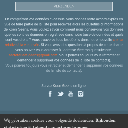
En complétant vos données ci-dessus, vous donnez votre accord exprès en
vue de faire partie de la liste pour recevrez alors les bulletins d’informations
de Koen Geens. Vous voulez savoir comment nous conservons vos données,
quelles sont les données enregistrées dans notre base de données et quels
sont vos droits ? Vous trouverez tous les détails dans notre nouvelle
charte
relative à la vie privée
. Si vous avez des questions à propos de cette charte,
vous pouvez vous adresser à l’adresse électronique suivante :
secretariaat.geens@gmail.com
. Vous pouvez toujours vous rétracter et
demander à supprimer vos données de la liste de contacts).
Vous pouvez toujours vous rétracter et demander à supprimer vos données
de la liste de contacts).
Suivez
Koen Geens
en ligne:
Wij gebruiken cookies voor volgende doeleinden:
Bijhouden
© 2026
Ancien ministre et député honoraire
Koen Geens
· Alle
statistieken & Inhoud van externe bronnen
.