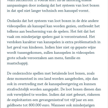
Wars Battlefront II voerde kort na de lancering enkele
aanpassingen door zodanig dat het systeem van loot boxen
in dat spel niet langer technisch een kansspel vormt.
Ondanks dat het systeem van loot boxen in de drie andere
videospellen als kansspel kan worden gezien, ontbreekt het
telkens aan bescherming van de spelers. Het feit dat het
vaak om minderjarige spelers gaat is verontrustend. Het
verdoken karakter van kansspelen is extra problematisch in
het geval van kinderen. Indien hier niet op gepaste wijze
wordt tussengekomen, zullen kansspelen in videospelen
grote schade veroorzaken aan mens, familie en
maatschappij.
De onderzochte spellen met betalende loot boxen, zoals
deze momenteel in ons land worden aangeboden, zijn dan
ook in overtreding met de kansspelwetgeving en kunnen
strafrechtelijk worden aangepakt. De loot boxen dienen dan
ook verwijderd te worden. Indien dat niet gebeurt, riskeren
de exploitanten een gevangenisstraf tot vijf jaar en een
geldboete tot 800.000 euro. Wanneer ook minderjarigen