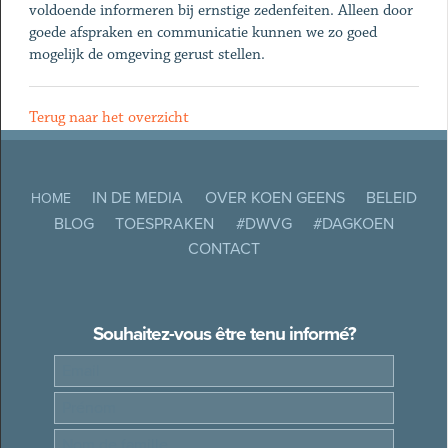
voldoende informeren bij ernstige zedenfeiten. Alleen door
goede afspraken en communicatie kunnen we zo goed
mogelijk de omgeving gerust stellen.
Terug naar het overzicht
IN DE MEDIA
OVER KOEN GEENS
BELEID
HOME
BLOG
TOESPRAKEN
#DWVG
#DAGKOEN
CONTACT
Souhaitez-vous être tenu informé?