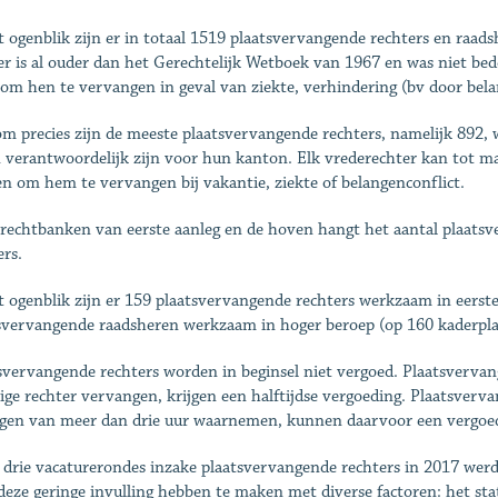
t ogenblik zijn er in totaal 1519 plaatsvervangende rechters en raad
er is al ouder dan het Gerechtelijk Wetboek van 1967 en was niet bed
om hen te vervangen in geval van ziekte, verhindering (bv door bel
m precies zijn de meeste plaatsvervangende rechters, namelijk 892,
n verantwoordelijk zijn voor hun kanton. Elk vrederechter kan tot m
n om hem te vervangen bij vakantie, ziekte of belangenconflict.
 rechtbanken van eerste aanleg en de hoven hangt het aantal plaatsve
ers.
t ogenblik zijn er 159 plaatsvervangende rechters werkzaam in eerste
svervangende raadsheren werkzaam in hoger beroep (op 160 kaderp
svervangende rechters worden in beginsel niet vergoed. Plaatsverva
ige rechter vervangen, krijgen een halftijdse vergoeding. Plaatsver
ngen van meer dan drie uur waarnemen, kunnen daarvoor een vergoedi
e drie vacaturerondes inzake plaatsvervangende rechters in 2017 wer
deze geringe invulling hebben te maken met diverse factoren: het st