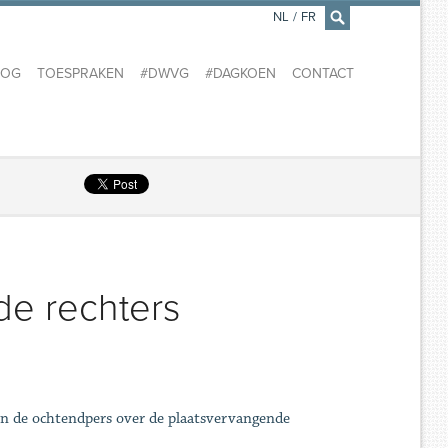
NL
/
FR
×
LOG
TOESPRAKEN
#DWVG
#DAGKOEN
CONTACT
de rechters
 in de ochtendpers over de plaatsvervangende