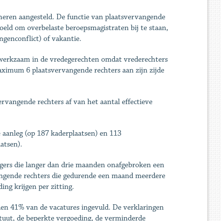
sheren aangesteld. De functie van plaatsvervangende
oeld om overbelaste beroepsmagistraten bij te staan,
angenconflict) of vakantie.
 werkzaam in de vredegerechten omdat vrederechters
aximum 6 plaatsvervangende rechters aan zijn zijde
rvangende rechters af van het aantal effectieve
 aanleg (op 187 kaderplaatsen) en 113
laatsen).
ngers die langer dan drie maanden onafgebroken een
vangende rechters die gedurende een maand meerdere
ng krijgen per zitting.
den 41% van de vacatures ingevuld. De verklaringen
atuut, de beperkte vergoeding, de verminderde