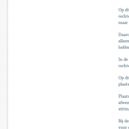
Op di
recht
maar 
Daaro
allee
hebbe
In de
recht
Op di
plaat
Plaat
afwez
zitti
Bij d
voor 