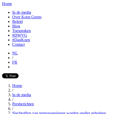
Home
In de media
Over Koen Geens
Beleid
Blog
Toespraken
#DWVG
#DagKoen
Contact
NL
/
FR
Home
/
In de media
/
Persberichten
/
Slachtoffers van terreuraanslagen worden sneller geholpen