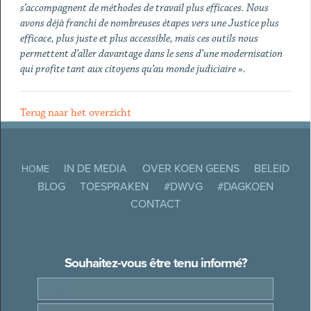
s’accompagnent de méthodes de travail plus efficaces. Nous
avons déjà franchi de nombreuses étapes vers une Justice plus
efficace, plus juste et plus accessible, mais ces outils nous
permettent d’aller davantage dans le sens d’une modernisation
qui profite tant aux citoyens qu’au monde judiciaire ».
Terug naar het overzicht
IN DE MEDIA
OVER KOEN GEENS
BELEID
HOME
BLOG
TOESPRAKEN
#DWVG
#DAGKOEN
CONTACT
Souhaitez-vous être tenu informé?