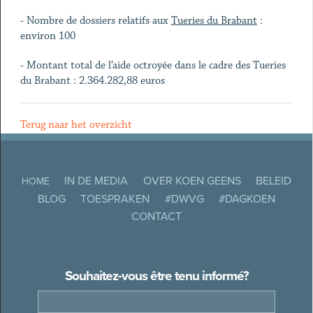
- Nombre de dossiers relatifs aux
Tueries du Brabant
:
environ 100
- Montant total de l’aide octroyée dans le cadre des Tueries
du Brabant : 2.364.282,88 euros
Terug naar het overzicht
IN DE MEDIA
OVER KOEN GEENS
BELEID
HOME
BLOG
TOESPRAKEN
#DWVG
#DAGKOEN
CONTACT
Souhaitez-vous être tenu informé?