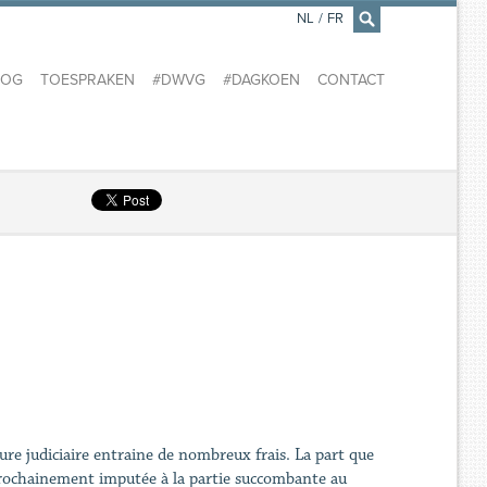
NL
/
FR
×
LOG
TOESPRAKEN
#DWVG
#DAGKOEN
CONTACT
ure judiciaire entraine de nombreux frais. La part que
ra prochainement imputée à la partie succombante au