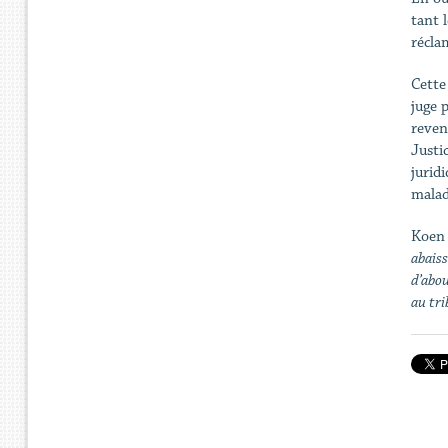
tant l
récla
Cette 
juge 
reven
Justi
jurid
malad
Koen
abaiss
d’abou
au tri