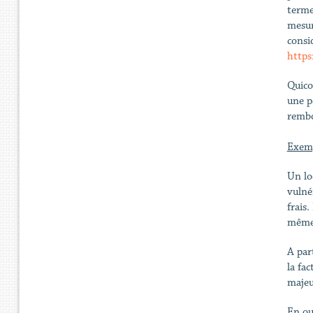
terme 
mesur
consi
https
Quico
une p
rembo
Exemp
Un lo
vulné
frais.
même 
A par
la fa
majeu
En out