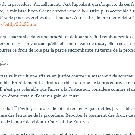
de la procédure. Actuellement, c’est l’appelant qui s’acquitte de ces fra
e, le ministre Koen Geens entend rendre la Justice plus accessible à t
dérable pour les greffes des tribunaux. A cet effet, le premier volet a 
://bit.ly/2GzSDhm
nque succombe dans une procédure doit aujourd’hui rembourser les droi
ersonne est convaincue qu’elle obtiendra gain de cause, elle paie actuel
urser ce droit de rôle par la partie succombante au terme de la procé
le :
cataire instruit une affaire en justice contre un marchand de sommeil.
rable. En réclamant les droits de rôle au terme de la procédure, le ma
 Il n’est pas tolérable que l’accès à la Justice soit considéré comme éta
en étant certain d'obtenir gain de cause.
er
tir du 1
février, ce projet de loi entrera en vigueur et les justiciable
cture dès l’entame de la procédure. Reporter le paiement des droits de 
rs de la note de vision « Court of the Future ».
re, le ministre des Finances a établi des tarifs uniformes pour les droi