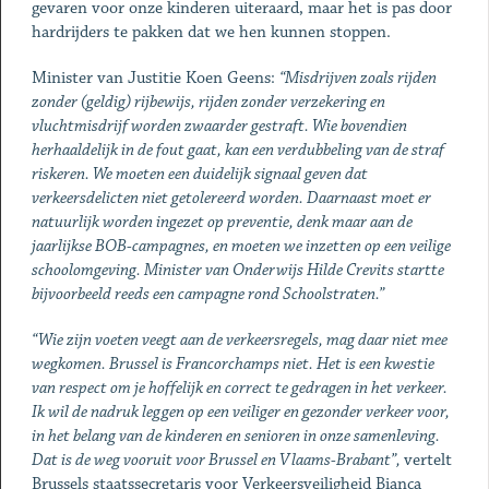
gevaren voor onze kinderen uiteraard, maar het is pas door
hardrijders te pakken dat we hen kunnen stoppen.
Minister van Justitie Koen Geens:
“Misdrijven zoals rijden
zonder (geldig) rijbewijs, rijden zonder verzekering en
vluchtmisdrijf worden zwaarder gestraft. Wie bovendien
herhaaldelijk in de fout gaat, kan een verdubbeling van de straf
riskeren. We moeten een duidelijk signaal geven dat
verkeersdelicten niet getolereerd worden. Daarnaast moet er
natuurlijk worden ingezet op preventie, denk maar aan de
jaarlijkse BOB-campagnes, en moeten we inzetten op een veilige
schoolomgeving. Minister van Onderwijs Hilde Crevits startte
bijvoorbeeld reeds een campagne rond Schoolstraten.”
“
Wie zijn voeten veegt aan de verkeersregels, mag daar niet mee
wegkomen. Brussel is Francorchamps niet. Het is een kwestie
van respect om je hoffelijk en correct te gedragen in het verkeer.
Ik wil de nadruk leggen op een veiliger en gezonder verkeer voor,
in het belang van de kinderen en senioren in onze samenleving.
Dat is de weg vooruit voor Brussel en Vlaams-Brabant”,
vertelt
Brussels staatssecretaris voor Verkeersveiligheid Bianca