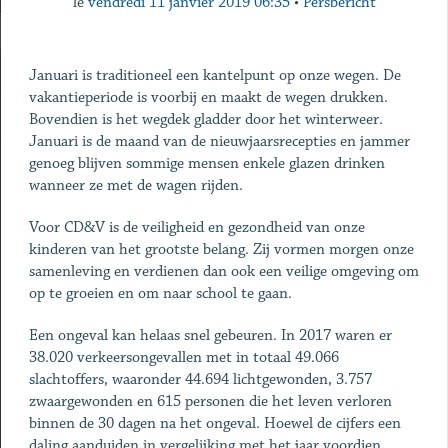
le
vendredi 11 janvier 2019 06:35
•
Persbericht
Januari is traditioneel een kantelpunt op onze wegen. De
vakantieperiode is voorbij en maakt de wegen drukken.
Bovendien is het wegdek gladder door het winterweer.
Januari is de maand van de nieuwjaarsrecepties en jammer
genoeg blijven sommige mensen enkele glazen drinken
wanneer ze met de wagen rijden.
Voor CD&V is de veiligheid en gezondheid van onze
kinderen van het grootste belang. Zij vormen morgen onze
samenleving en verdienen dan ook een veilige omgeving om
op te groeien en om naar school te gaan.
Een ongeval kan helaas snel gebeuren. In 2017 waren er
38.020 verkeersongevallen met in totaal 49.066
slachtoffers, waaronder 44.694 lichtgewonden, 3.757
zwaargewonden en 615 personen die het leven verloren
binnen de 30 dagen na het ongeval. Hoewel de cijfers een
daling aanduiden in vergelijking met het jaar voordien,