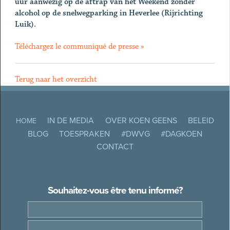
uur aanwezig op de aftrap van het Weekend zonder
alcohol op de snelwegparking in Heverlee (Rijrichting
Luik).
Téléchargez le communiqué de presse »
Terug naar het overzicht
IN DE MEDIA
OVER KOEN GEENS
BELEID
HOME
BLOG
TOESPRAKEN
#DWVG
#DAGKOEN
CONTACT
Souhaitez-vous être tenu informé?