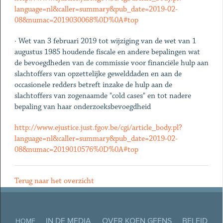
language=nl&caller=summary&pub_date=2019-02-
08&numac=2019030068%0D%0A#top
· Wet van 3 februari 2019 tot wijziging van de wet van 1
augustus 1985 houdende fiscale en andere bepalingen wat
de bevoegdheden van de commissie voor financiële hulp aan
slachtoffers van opzettelijke gewelddaden en aan de
occasionele redders betreft inzake de hulp aan de
slachtoffers van zogenaamde "cold cases" en tot nadere
bepaling van haar onderzoeksbevoegdheid
http://www.ejustice.just.fgov.be/cgi/article_body.pl?
language=nl&caller=summary&pub_date=2019-02-
08&numac=2019010576%0D%0A#top
Terug naar het overzicht
IN DE MEDIA
OVER KOEN GEENS
BELEID
HOME