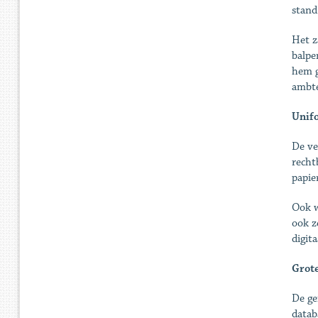
stand
Het z
balpe
hem g
ambte
Unifo
De ve
recht
papie
Ook w
ook z
digit
Grote
De ge
datab