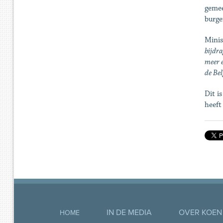
gemee
burge
Minis
bijdra
meer e
de Bel
Dit i
heeft
IN DE MEDIA
OVER KOEN
HOME