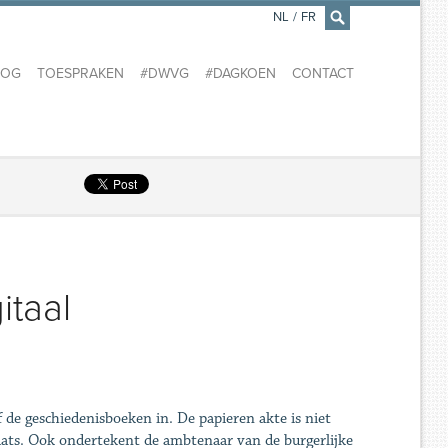
NL
/
FR
×
LOG
TOESPRAKEN
#DWVG
#DAGKOEN
CONTACT
itaal
 de geschiedenisboeken in. De papieren akte is niet
laats. Ook ondertekent de ambtenaar van de burgerlijke