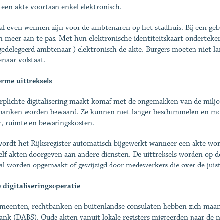
 een akte voortaan enkel elektronisch.
al even wennen zijn voor de ambtenaren op het stadhuis. Bij een ge
n meer aan te pas. Met hun elektronische identiteitskaart onderteke
edelegeerd ambtenaar ) elektronisch de akte. Burgers moeten niet la
naar volstaat.
rme uittreksels
rplichte digitalisering maakt komaf met de ongemakken van de miljo
banken worden bewaard. Ze kunnen niet langer beschimmelen en moe
r, ruimte en bewaringskosten.
ordt het Rijksregister automatisch bijgewerkt wanneer een akte wor
elf akten doorgeven aan andere diensten. De uittreksels worden op d
aal worden opgemaakt of gewijzigd door medewerkers die over de juis
 digitaliseringsoperatie
meenten, rechtbanken en buitenlandse consulaten hebben zich maan
ank (DABS). Oude akten vanuit lokale registers migreerden naar de n