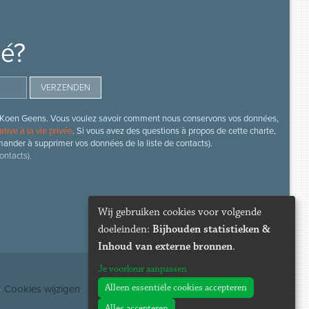
mé?
s de Koen Geens. Vous voulez savoir comment nous conservons vos données,
ative à la vie privée
. Si vous avez des questions à propos de cette charte,
mander à supprimer vos données de la liste de contacts).
ontacts).
Wij gebruiken cookies voor volgende
doeleinden:
Bijhouden statistieken &
Inhoud van externe bronnen
.
Je voorkeur aanpassen
Alleen essentiële cookies accepteren
·
Cookies wijzigen
Alles accepteren