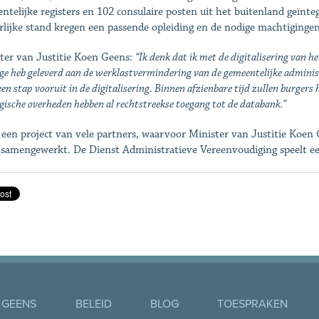
ntelijke registers en 102 consulaire posten uit het buitenland geïnt
rlijke stand kregen een passende opleiding en de nodige machtiginge
ter van Justitie Koen Geens:
“Ik denk dat ik met de digitalisering van h
ge heb geleverd aan de werklastvermindering van de gemeentelijke administ
en stap vooruit in de digitalisering. Binnen afzienbare tijd zullen burger
gische overheden hebben al rechtstreekse toegang tot de databank.”
s een project van vele partners, waarvoor Minister van Justitie Koe
 samengewerkt. De Dienst Administratieve Vereenvoudiging speelt ee
 GEENS
BELEID
BLOG
TOESPRAKEN