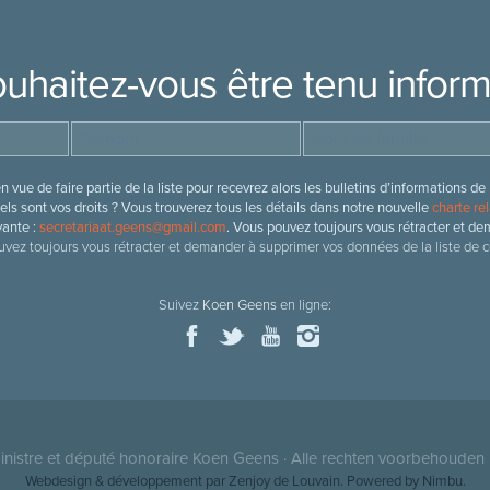
uhaitez-vous être tenu infor
 vue de faire partie de la liste pour recevrez alors les bulletins d’information
ls sont vos droits ? Vous trouverez tous les détails dans notre nouvelle
charte rel
vante :
secretariaat.geens@gmail.com
. Vous pouvez toujours vous rétracter et de
vez toujours vous rétracter et demander à supprimer vos données de la liste de c
Suivez
Koen Geens
en ligne:
nistre et député honoraire
Koen Geens
· Alle rechten voorbehouden 
Webdesign & développement par Zenjoy de Louvain
. Powered by
Nimbu
.