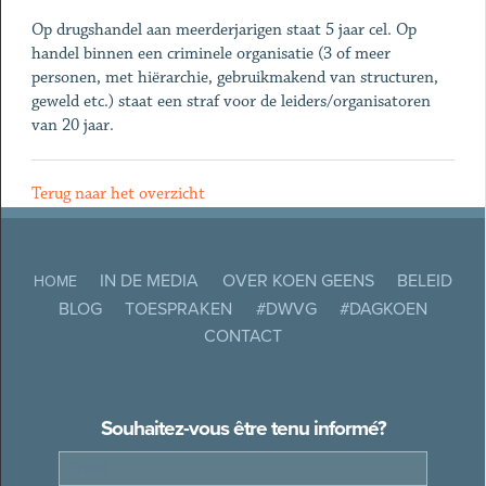
Op drugshandel aan meerderjarigen staat 5 jaar cel. Op
handel binnen een criminele organisatie (3 of meer
personen, met hiërarchie, gebruikmakend van structuren,
geweld etc.) staat een straf voor de leiders/organisatoren
van 20 jaar.
Terug naar het overzicht
IN DE MEDIA
OVER KOEN GEENS
BELEID
HOME
BLOG
TOESPRAKEN
#DWVG
#DAGKOEN
CONTACT
Souhaitez-vous être tenu informé?