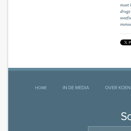
moet 
drugs 
weefse
mensen
IN DE MEDIA
OVER KOEN
HOME
So