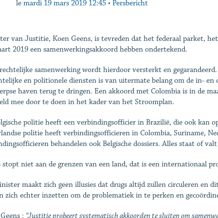
le
mardi 19 mars 2019 12:45
•
Persbericht
ter van Justitie, Koen Geens, is tevreden dat het federaal parket, h
art 2019 een samenwerkingsakkoord hebben ondertekend.
rechtelijke samenwerking wordt hierdoor versterkt en gegarandeerd. 
htelijke en politionele diensten is van uitermate belang om de in- en
rpse haven terug te dringen. Een akkoord met Colombia is in de maak.
eld mee door te doen in het kader van het Stroomplan.
lgische politie heeft een verbindingsofficier in Brazilië, die ook kan
landse politie heeft verbindingsofficieren in Colombia, Suriname, N
ndingsofficieren behandelen ook Belgische dossiers. Alles staat of va
 stopt niet aan de grenzen van een land, dat is een internationaal 
nister maakt zich geen illusies dat drugs altijd zullen circuleren en d
en zich echter inzetten om de problematiek in te perken en gecoördin
 Geens :
“Justitie probeert systematisch akkoorden te sluiten om samenwer