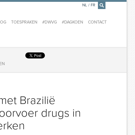
NL
/
FR
×
LOG
TOESPRAKEN
#DWVG
#DAGKOEN
CONTACT
KEN
et Brazilië
oorvoer drugs in
erken