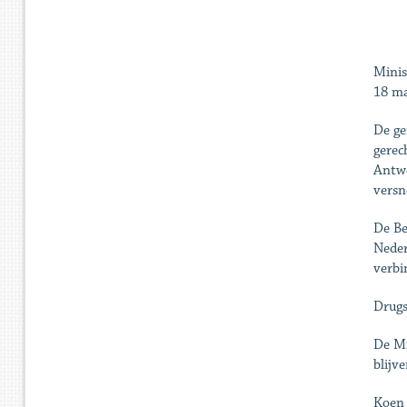
Minis
18 ma
De ge
gerec
Antwe
versn
De Be
Neder
verbi
Drugs
De Mi
blijv
Koen