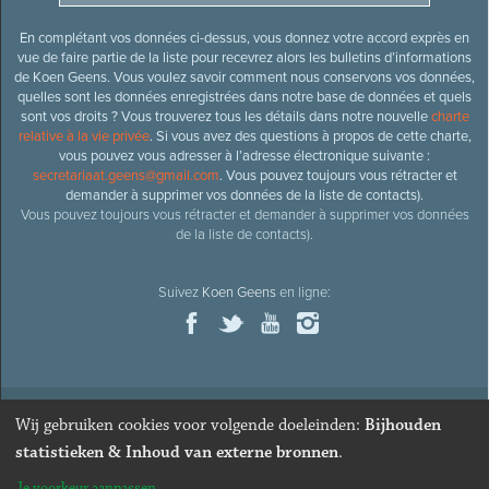
En complétant vos données ci-dessus, vous donnez votre accord exprès en
vue de faire partie de la liste pour recevrez alors les bulletins d’informations
de Koen Geens. Vous voulez savoir comment nous conservons vos données,
quelles sont les données enregistrées dans notre base de données et quels
sont vos droits ? Vous trouverez tous les détails dans notre nouvelle
charte
relative à la vie privée
. Si vous avez des questions à propos de cette charte,
vous pouvez vous adresser à l’adresse électronique suivante :
secretariaat.geens@gmail.com
. Vous pouvez toujours vous rétracter et
demander à supprimer vos données de la liste de contacts).
Vous pouvez toujours vous rétracter et demander à supprimer vos données
de la liste de contacts).
Suivez
Koen Geens
en ligne:
Wij gebruiken cookies voor volgende doeleinden:
Bijhouden
© 2026
Ancien ministre et député honoraire
Koen Geens
· Alle
statistieken & Inhoud van externe bronnen
.
rechten voorbehouden ·
Cookies wijzigen
Je voorkeur aanpassen
Webdesign & développement par Zenjoy de Louvain
. Powered by
Nimbu
.