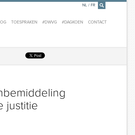
NL
/
FR
×
LOG
TOESPRAKEN
#DWVG
#DAGKOEN
CONTACT
nbemiddeling
justitie