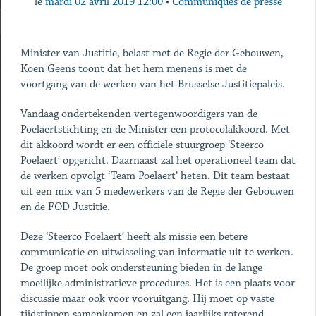
le
mardi 02 avril 2019 12:00
•
Communiqués de presse
Minister van Justitie, belast met de Regie der Gebouwen,
Koen Geens toont dat het hem menens is met de
voortgang van de werken van het Brusselse Justitiepaleis.
Vandaag ondertekenden vertegenwoordigers van de
Poelaertstichting en de Minister een protocolakkoord. Met
dit akkoord wordt er een officiële stuurgroep ‘Steerco
Poelaert’ opgericht. Daarnaast zal het operationeel team dat
de werken opvolgt ‘Team Poelaert’ heten. Dit team bestaat
uit een mix van 5 medewerkers van de Regie der Gebouwen
en de FOD Justitie.
Deze ‘Steerco Poelaert’ heeft als missie een betere
communicatie en uitwisseling van informatie uit te werken.
De groep moet ook ondersteuning bieden in de lange
moeilijke administratieve procedures. Het is een plaats voor
discussie maar ook voor vooruitgang. Hij moet op vaste
tijdstippen samenkomen en zal een jaarlijks roterend