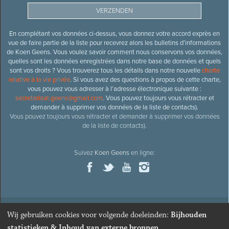
En complétant vos données ci-dessus, vous donnez votre accord exprès en
vue de faire partie de la liste pour recevrez alors les bulletins d’informations
de Koen Geens. Vous voulez savoir comment nous conservons vos données,
quelles sont les données enregistrées dans notre base de données et quels
sont vos droits ? Vous trouverez tous les détails dans notre nouvelle
charte
relative à la vie privée
. Si vous avez des questions à propos de cette charte,
vous pouvez vous adresser à l’adresse électronique suivante :
secretariaat.geens@gmail.com
. Vous pouvez toujours vous rétracter et
demander à supprimer vos données de la liste de contacts).
Vous pouvez toujours vous rétracter et demander à supprimer vos données
de la liste de contacts).
Suivez
Koen Geens
en ligne:
Wij gebruiken cookies voor volgende doeleinden:
Bijhouden
© 2026
Ancien ministre et député honoraire
Koen Geens
· Alle
statistieken & Inhoud van externe bronnen
.