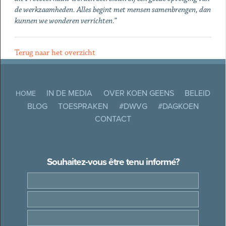
de werkzaamheden. Alles begint met mensen samenbrengen, dan
kunnen we wonderen verrichten.”
Terug naar het overzicht
IN DE MEDIA
OVER KOEN GEENS
BELEID
HOME
BLOG
TOESPRAKEN
#DWVG
#DAGKOEN
CONTACT
Souhaitez-vous être tenu informé?