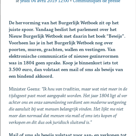
le
jeudi 04 avril 2019 12:00
•
Communiqués de presse
De hervorming van het Burgerlijk Wetboek zit op het
juiste spoor. Vandaag beslist het parlement over het
Nieuw Burgerlijk Wetboek met daarin het boek “Bewijs”.
Voorheen las je in het Burgerlijk Wetboek nog over
poorten, muren, grachten, wallen en vestingen. Van
elektronische communicatie of nieuwe gezinsvormen
was in 1804 geen sprake. Koop je binnenkort iets tot
3.500 euro, dan volstaat een mail of sms als bewijs van
een bindend akkoord.
Minister Geens:
“Ik hou van tradities, maar wat niet meer in de
tijdsgeest past moet aangepakt worden. Het jaar 1804 ligt al ver
achter ons en onze samenleving verdient een moderne wetgeving
die aansluit bij wat mensen belangrijk vinden. Het lijkt me niet
meer dan normaal dat mensen via mail of sms iets kopen of
verkopen en dit dus ook juridisch sluitend is.”
Mail of sms als bewijs volstaat voor aan- en verkopen tot