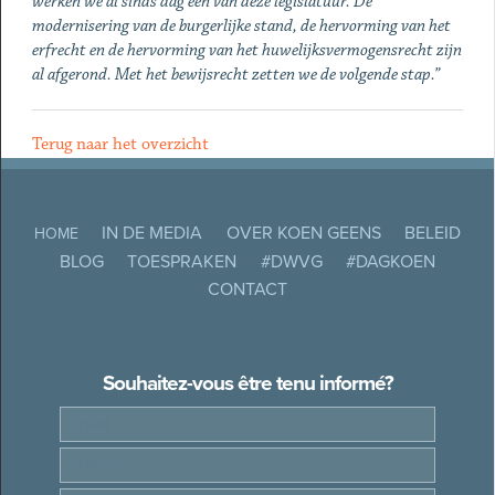
werken we al sinds dag één van deze legislatuur. De
modernisering van de burgerlijke stand, de hervorming van het
erfrecht en de hervorming van het huwelijksvermogensrecht zijn
al afgerond. Met het bewijsrecht zetten we de volgende stap.”
Terug naar het overzicht
IN DE MEDIA
OVER KOEN GEENS
BELEID
HOME
BLOG
TOESPRAKEN
#DWVG
#DAGKOEN
CONTACT
Souhaitez-vous être tenu informé?