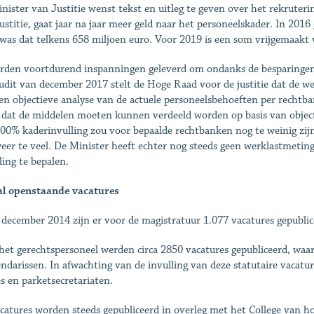
nister van Justitie wenst tekst en uitleg te geven over het rekruteri
ustitie, gaat jaar na jaar meer geld naar het personeelskader. In 2016
was dat telkens 658 miljoen euro. Voor 2019 is een som vrijgemaakt 
rden voortdurend inspanningen geleverd om ondanks de besparingen, 
audit van december 2017 stelt de Hoge Raad voor de justitie dat de wet
en objectieve analyse van de actuele personeelsbehoeften per rechtb
 dat de middelen moeten kunnen verdeeld worden op basis van object
00% kaderinvulling zou voor bepaalde rechtbanken nog te weinig zijn 
eer te veel. De Minister heeft echter nog steeds geen werklastmeting
ling te bepalen.
l openstaande vacatures
 december 2014 zijn er voor de magistratuur 1.077 vacatures gepublic
het gerechtspersoneel werden circa 2850 vacatures gepubliceerd, waa
endarissen. In afwachting van de invulling van deze statutaire vacatur
es en parketsecretariaten.
catures worden steeds gepubliceerd in overleg met het College van 