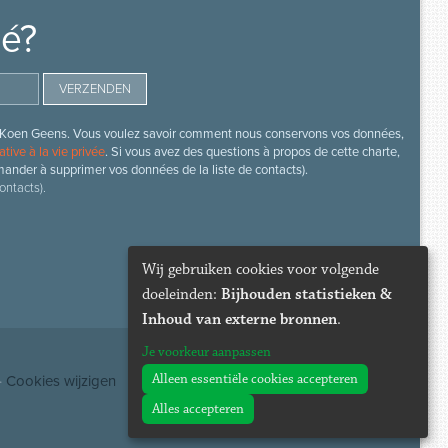
mé?
s de Koen Geens. Vous voulez savoir comment nous conservons vos données,
ative à la vie privée
. Si vous avez des questions à propos de cette charte,
mander à supprimer vos données de la liste de contacts).
ontacts).
Wij gebruiken cookies voor volgende
doeleinden:
Bijhouden statistieken &
Inhoud van externe bronnen
.
Je voorkeur aanpassen
Alleen essentiële cookies accepteren
·
Cookies wijzigen
Alles accepteren