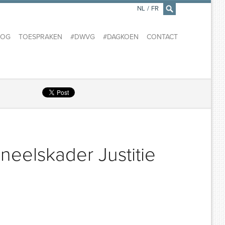
NL
/
FR
×
LOG
TOESPRAKEN
#DWVG
#DAGKOEN
CONTACT
eelskader Justitie