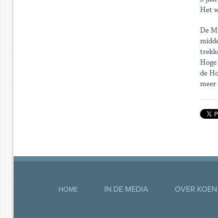
Het w
De Mi
midde
trekk
Hoge 
de Ho
meer 
IN DE MEDIA
OVER KOEN
HOME