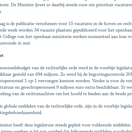
terie. De Minister ijvert er daarbij steeds voor om prioritair vacatu
n.
ag is de publicatie verschenen voor 15 vacatures in de hoven en rech
nde week worden 34 vacante plaatsen gepubliceerd voor het openbaa
t College van het openbaar ministerie werken momenteel aan hun vo
ureronde in mei.
et
ersoneelsbudget van de rechterlijke orde werd in de voorbije legislat
ikbaar gesteld van 694 miljoen. Zo werd bij de begrotingscontrole 20
htspersoneel 1-op-1 vervangen kunnen worden. Verder is voor de ver
tratuur en gerechtspersoneel 9 miljoen euro extra beschikbaar. Er wer
erking van de rechtsmachten om het hoofd te bieden aan de brede pro
e globale middelen van de rechterlijke orde, zijn in de voorbije legisl
tingsbehoedzaamheid.
nister heeft deze legislatuur steeds gepleit voor voldoende middelen
r intens werken is hij van oordeel dat bijkomende middelen noodzakel