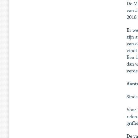
De Mi
van J
2018 
Er we
zijn 
van e
vindt
Een 1
dan w
verde
Aanta
Sinds
Voor 
refer
griffi
De va