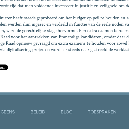
ordt tijd dat men voldoende investeert in justitie en veiligheid om 
nister heeft steeds geprobeerd om het budget op peil te houden en ze
len werden slim ingezet en verdeeld in functie van de reële noden 
en, werd de gerechtelijke stage hervormd. Een extra examen beroep
Raad voor het aantrekken van Franstalige kandidaten, omdat daar de 
ge Raad opnieuw gevraagd om extra examens te houden voor zowel Fr
via digitaliseringsprojecten wordt er steeds naar gestreefd de werklast
 GEENS
BELEID
BLOG
TOESPRAKEN