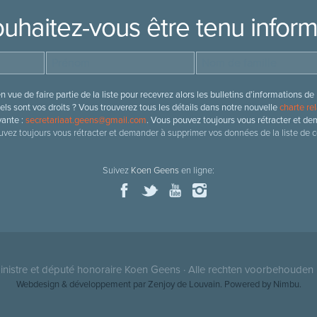
uhaitez-vous être tenu infor
 vue de faire partie de la liste pour recevrez alors les bulletins d’information
ls sont vos droits ? Vous trouverez tous les détails dans notre nouvelle
charte rel
vante :
secretariaat.geens@gmail.com
. Vous pouvez toujours vous rétracter et de
vez toujours vous rétracter et demander à supprimer vos données de la liste de c
Suivez
Koen Geens
en ligne:
nistre et député honoraire
Koen Geens
· Alle rechten voorbehouden 
Webdesign & développement par Zenjoy de Louvain
. Powered by
Nimbu
.