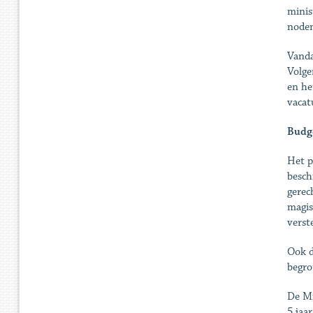
minis
node
Vanda
Volge
en he
vacat
Budg
Het p
besch
gerec
magis
verst
Ook d
begro
De Mi
5 jaa