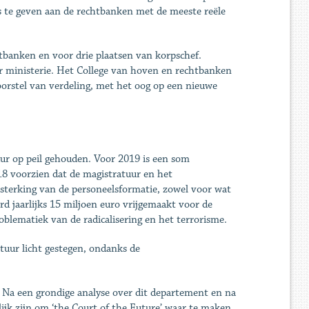
res te geven aan de rechtbanken met de meeste reële
tbanken en voor drie plaatsen van korpschef.
r ministerie. Het College van hoven en rechtbanken
orstel van verdeling, met het oog op een nieuwe
uur op peil gehouden. Voor 2019 is een som
18 voorzien dat de magistratuur en het
sterking van de personeelsformatie, zowel voor wat
d jaarlijks 15 miljoen euro vrijgemaakt voor de
blematiek van de radicalisering en het terrorisme.
atuur licht gestegen, ondanks de
. Na een grondige analyse over dit departement en na
ijk zijn om ‘the Court of the Future’ waar te maken.