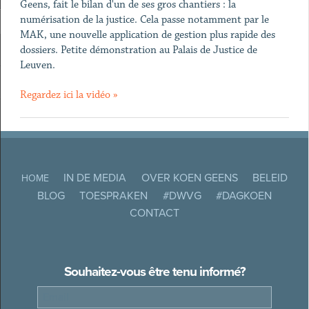
Geens, fait le bilan d'un de ses gros chantiers : la
numérisation de la justice. Cela passe notamment par le
MAK, une nouvelle application de gestion plus rapide des
dossiers. Petite démonstration au Palais de Justice de
Leuven.
Regardez ici la vidéo »
IN DE MEDIA
OVER KOEN GEENS
BELEID
HOME
BLOG
TOESPRAKEN
#DWVG
#DAGKOEN
CONTACT
Souhaitez-vous être tenu informé?