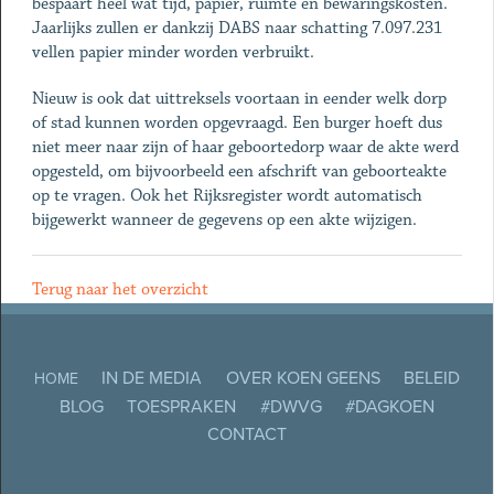
bespaart heel wat tijd, papier, ruimte en bewaringskosten.
Jaarlijks zullen er dankzij DABS naar schatting 7.097.231
vellen papier minder worden verbruikt.
Nieuw is ook dat uittreksels voortaan in eender welk dorp
of stad kunnen worden opgevraagd. Een burger hoeft dus
niet meer naar zijn of haar geboortedorp waar de akte werd
opgesteld, om bijvoorbeeld een afschrift van geboorteakte
op te vragen. Ook het Rijksregister wordt automatisch
bijgewerkt wanneer de gegevens op een akte wijzigen.
Terug naar het overzicht
IN DE MEDIA
OVER KOEN GEENS
BELEID
HOME
BLOG
TOESPRAKEN
#DWVG
#DAGKOEN
CONTACT