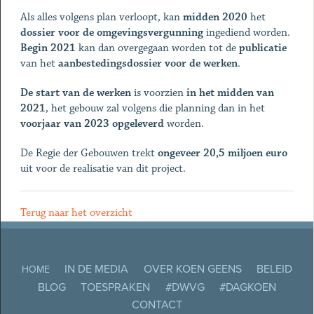
Als alles volgens plan verloopt, kan
midden
2020
het
dossier voor de omgevingsvergunning
ingediend worden.
Begin
2021
kan dan overgegaan worden tot de
publicatie
van het
aanbestedingsdossier
voor de werken
.
De start van de werken
is voorzien
in het midden van
2021
, het gebouw zal volgens die planning dan in het
voorjaar van 2023
opgeleverd
worden.
De Regie der Gebouwen trekt
ongeveer 20,5 miljoen euro
uit voor de realisatie van dit project.
Terug naar het overzicht
IN DE MEDIA
OVER KOEN GEENS
BELEID
HOME
BLOG
TOESPRAKEN
#DWVG
#DAGKOEN
CONTACT