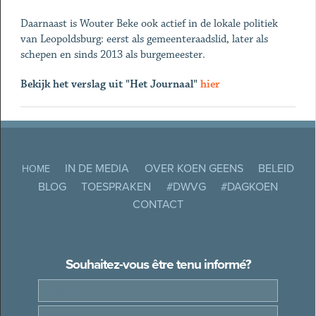
Daarnaast is Wouter Beke ook actief in de lokale politiek
van Leopoldsburg: eerst als gemeenteraadslid, later als
schepen en sinds 2013 als burgemeester.
Bekijk het verslag uit "Het Journaal"
hier
IN DE MEDIA
OVER KOEN GEENS
BELEID
HOME
BLOG
TOESPRAKEN
#DWVG
#DAGKOEN
CONTACT
Souhaitez-vous être tenu informé?