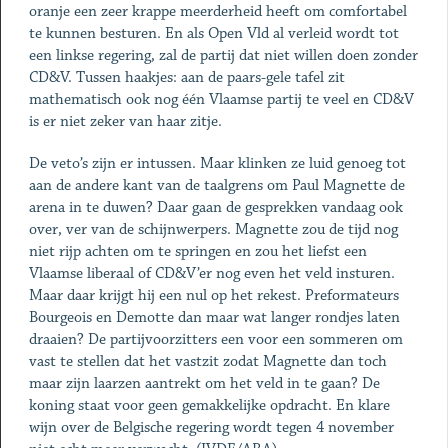
oranje een zeer krappe meerderheid heeft om comfortabel
te kunnen besturen. En als Open Vld al verleid wordt tot
een linkse regering, zal de partij dat niet willen doen zonder
CD&V. Tussen haakjes: aan de paars-gele tafel zit
mathematisch ook nog één Vlaamse partij te veel en CD&V
is er niet zeker van haar zitje.
De veto’s zijn er intussen. Maar klinken ze luid genoeg tot
aan de andere kant van de taalgrens om Paul Magnette de
arena in te duwen? Daar gaan de gesprekken vandaag ook
over, ver van de schijnwerpers. Magnette zou de tijd nog
niet rijp achten om te springen en zou het liefst een
Vlaamse liberaal of CD&V’er nog even het veld insturen.
Maar daar krijgt hij een nul op het rekest. Preformateurs
Bourgeois en Demotte dan maar wat langer rondjes laten
draaien? De partijvoorzitters een voor een sommeren om
vast te stellen dat het vastzit zodat Magnette dan toch
maar zijn laarzen aantrekt om het veld in te gaan? De
koning staat voor geen gemakkelijke opdracht. En klare
wijn over de Belgische regering wordt tegen 4 november