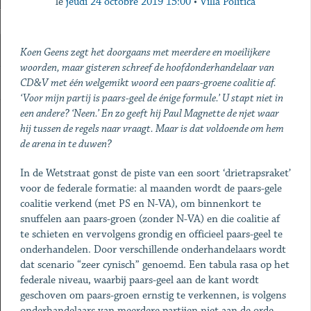
le
jeudi 24 octobre 2019 15:00
•
Villa Politica
Koen Geens zegt het doorgaans met meerdere en moeilijkere
woorden, maar gisteren schreef de hoofdonderhandelaar van
CD&V met één welgemikt woord een paars-groene coalitie af.
‘Voor mijn partij is paars-geel de énige formule.’ U stapt niet in
een andere? ‘Neen.’ En zo geeft hij Paul Magnette de njet waar
hij tussen de regels naar vraagt. Maar is dat voldoende om hem
de arena in te duwen?
In de Wetstraat gonst de piste van een soort ‘drietrapsraket’
voor de federale formatie: al maanden wordt de paars-gele
coalitie verkend (met PS en N-VA), om binnenkort te
snuffelen aan paars-groen (zonder N-VA) en die coalitie af
te schieten en vervolgens grondig en officieel paars-geel te
onderhandelen. Door verschillende onderhandelaars wordt
dat scenario “zeer cynisch” genoemd. Een tabula rasa op het
federale niveau, waarbij paars-geel aan de kant wordt
geschoven om paars-groen ernstig te verkennen, is volgens
onderhandelaars van meerdere partijen niet aan de orde.