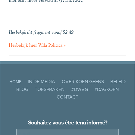
niet echt meer verwacht. (IVDE/ARA)
Herbekijk dit fragment vanaf 52:49
Herbekijk hier Villa Politica »
IN DE MEDIA
OVER KOEN GEENS
BELEID
HOME
BLOG
TOESPRAKEN
#DWVG
#DAGKOEN
CONTACT
Souhaitez-vous être tenu informé?