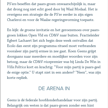
PS’ers beseffen dat paars-groen onwaarschijnlijk is, maar
dat drong nog niet echt goed door bij Waal Modaal. Het is
overigens een strategie die de PS’er eerder in zijn eigen
Charleroi en voor de Waalse regeringsvorming toepaste.
En kijk: de groene invitatie en het geroezemoes over paars-
groen lokken Open Vld en CD&V naar buiten. Fractieleider
Egbert Lachaert liet zich begin deze week ontvallen dat
Ecolo dan eerst zijn programma ritueel moet verbranden
vooraleer zijn partij ermee in zee gaat. Koen Geens grijpt
doorgaans naar meerdere en moeilijker woorden voor zijn
betoog, maar de CD&V-vicepremier was bij Linda De Win in
Villa Politica
kort en krachtig: “Voor mijn partij is paars-geel
de enige optie.” U stapt niet in een andere? “Neen”, was zijn
korte repliek.
DE ARENA IN
Geens is dé federale hoofdonderhandelaar voor zijn partij.
Belangrijk om weten is dat paars-groen zonder een hint