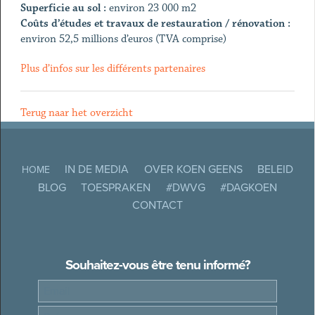
Superficie au sol :
environ 23 000 m2
Coûts d’études et travaux de restauration / rénovation :
environ 52,5 millions d’euros (TVA comprise)
Plus d’infos sur les différents partenaires
Terug naar het overzicht
IN DE MEDIA
OVER KOEN GEENS
BELEID
HOME
BLOG
TOESPRAKEN
#DWVG
#DAGKOEN
CONTACT
Souhaitez-vous être tenu informé?