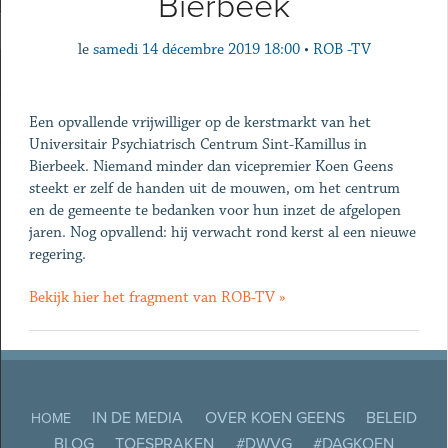
Bierbeek
le
samedi 14 décembre 2019 18:00
•
ROB -TV
Een opvallende vrijwilliger op de kerstmarkt van het
Universitair Psychiatrisch Centrum Sint-Kamillus in
Bierbeek. Niemand minder dan vicepremier Koen Geens
steekt er zelf de handen uit de mouwen, om het centrum
en de gemeente te bedanken voor hun inzet de afgelopen
jaren. Nog opvallend: hij verwacht rond kerst al een nieuwe
regering.
Bekijk hier het fragment van ROB-TV »
IN DE MEDIA
OVER KOEN GEENS
BELEID
HOME
BLOG
TOESPRAKEN
#DWVG
#DAGKOEN