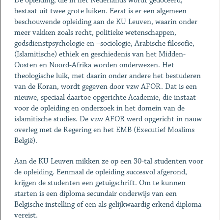
De opleiding, die in het Nederlands wordt gedoceerd,
bestaat uit twee grote luiken. Eerst is er een algemeen
beschouwende opleiding aan de KU Leuven, waarin onder
meer vakken zoals recht, politieke wetenschappen,
godsdienstpsychologie en –sociologie, Arabische filosofie,
(Islamitische) ethiek en geschiedenis van het Midden-
Oosten en Noord-Afrika worden onderwezen. Het
theologische luik, met daarin onder andere het bestuderen
van de Koran, wordt gegeven door vzw AFOR. Dat is een
nieuwe, speciaal daartoe opgerichte Academie, die instaat
voor de opleiding en onderzoek in het domein van de
islamitische studies. De vzw AFOR werd opgericht in nauw
overleg met de Regering en het EMB (Executief Moslims
België).
Aan de KU Leuven mikken ze op een 30-tal studenten voor
de opleiding. Eenmaal de opleiding succesvol afgerond,
krijgen de studenten een getuigschrift. Om te kunnen
starten is een diploma secundair onderwijs van een
Belgische instelling of een als gelijkwaardig erkend diploma
vereist.