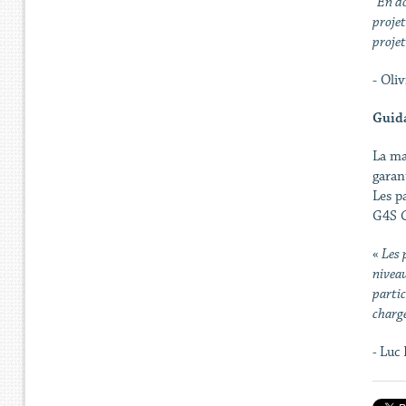
"
En do
projet
projet
- Oli
Guid
La ma
garan
Les p
G4S C
«
Les 
niveau
partic
charge
-
Luc 