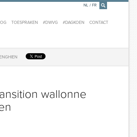
NL
/
FR
×
LOG
TOESPRAKEN
#DWVG
#DAGKOEN
CONTACT
 ENGHIEN
ansition wallonne
ien