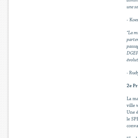
diminu
une so
- Koe
“La mi
parten
passag
DGEPI 
évolut
-
Rud
2e Pr
La ma
ville
Une é
le SP
conva