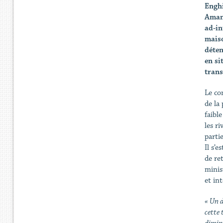
Enghi
Amand
ad-in
maiso
déten
en si
trans
Le co
de la 
faibl
les ri
parti
Il s’
de re
minis
et in
« Un d
cette 