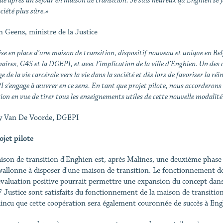
e après un séjour en maison de transition. Je suis heureux qu'Enghien se j
ciété plus sûre.»
n Geens, ministre de la Justice
se en place d’une maison de transition, dispositif nouveau et unique en Belg
aires, G4S et la DGEPI, et avec l’implication de la ville d’Enghien. Un des o
e de la vie carcérale vers la vie dans la société et dès lors de favoriser la ré
s’engage à œuvrer en ce sens. En tant que projet pilote, nous accorderons
ion en vue de tirer tous les enseignements utiles de cette nouvelle modalité 
y Van De Voorde
,
DGEPI
ojet pilote
ison de transition d'Enghien est, après Malines, une deuxième phase d
 wallonne à disposer d'une maison de transition. Le fonctionnement de
valuation positive pourrait permettre une expansion du concept dans d'
F Justice sont satisfaits du fonctionnement de la maison de transiti
incu que cette coopération sera également couronnée de succès à Eng