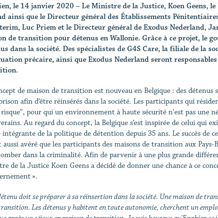
en, le 14 janvier 2020 – Le Ministre de la Justice, Koen Geens, le
 ainsi que le Directeur général des Établissements Pénitentiaire
terim, Luc Priem et le Directeur général de Exodus Nederland, Ja
n de transition pour détenus en Wallonie. Grâce à ce projet, le go
us dans la société. Des spécialistes de G4S Care, la filiale de la 
tuation précaire, ainsi que Exodus Nederland seront responsables
ition.
ncept de maison de transition est nouveau en Belgique : des détenus s
prison afin d’être réinsérés dans la société. Les participants qui résid
e risque”, pour qui un environnement à haute sécurité n'est pas une n
verains. Au regard du concept, la Belgique s’est inspirée de celui qui e
e intégrante de la politique de détention depuis 35 ans. Le succès de 
est aussi avéré que les participants des maisons de transition aux Pays
tomber dans la criminalité. Afin de parvenir à une plus grande différen
tre de la Justice Koen Geens a décidé de donner une chance à ce conce
ternement ».
étenu doit se préparer à sa réinsertion dans la société. Une maison de tra
transition. Les détenus y habitent en toute autonomie, cherchent un emploi e