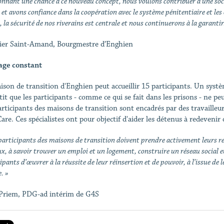
nnant une chance à ce nouveau concept, nous voulons contribuer à une sociét
 et avons confiance dans la coopération avec le système pénitentiaire et les
, la sécurité de nos riverains est centrale et nous continuerons à la garantir
vier Saint-Amand, Bourgmestre d’Enghien
age constant
ison de transition d'Enghien peut accueillir 15 participants. Un systè
tit que les participants - comme ce qui se fait dans les prisons - ne p
articipants des maisons de transition sont encadrés par des travailleu
are. Ces spécialistes ont pour objectif d'aider les détenus à redeveni
participants des maisons de transition doivent prendre activement leurs res
x, à savoir trouver un emploi et un logement, construire un réseau social et
ipants d’œuvrer à la réussite de leur réinsertion et de pouvoir, à l’issue de 
. »
Priem, PDG-ad intérim de G4S