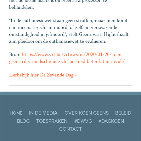
niet de ideale plaats is om veel strafprocessen te
behandelen.
"In de euthanesiewet staan geen straffen, maar men komt
dan ineens terecht in moord, of zelfs in verzwarende
omstandigheid in gifmoord", stelt Geens vast. Hij herhaalt
zijn pleidooi om de euthanasiewet te evalueren.
Bron:
https://www.vrt.be/vrtnws/nl/2020/01/26/koen-
geens-cd-v-medische-uitzichtloosheid-beter-laten-invull/
Herbekijk hier De Zevende Dag »
IN DE MEDIA
OVER KOEN GEENS
BELEID
HOME
BLOG
TOESPRAKEN
#DWVG
#DAGKOEN
CONTACT