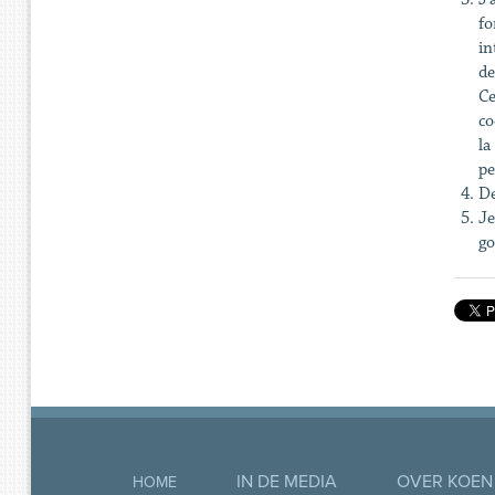
fo
in
de
Ce
co
la
pe
De
Je
g
IN DE MEDIA
OVER KOEN
HOME