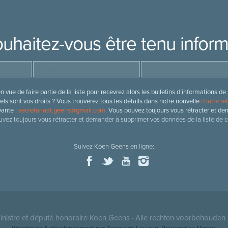
uhaitez-vous être tenu infor
 vue de faire partie de la liste pour recevrez alors les bulletins d’information
ls sont vos droits ? Vous trouverez tous les détails dans notre nouvelle
charte rel
vante :
secretariaat.geens@gmail.com
. Vous pouvez toujours vous rétracter et de
vez toujours vous rétracter et demander à supprimer vos données de la liste de c
Suivez
Koen Geens
en ligne:
nistre et député honoraire
Koen Geens
· Alle rechten voorbehouden 