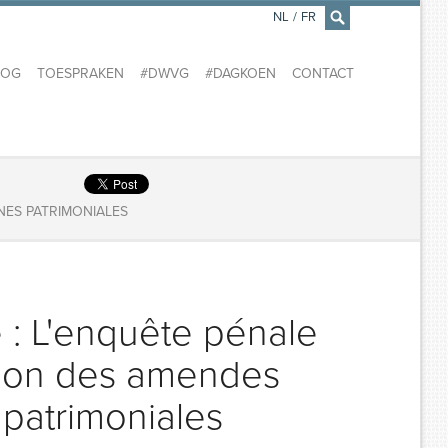
NL
/
FR
×
LOG
TOESPRAKEN
#DWVG
#DAGKOEN
CONTACT
NES PATRIMONIALES
 : L'enquête pénale
ption des amendes
 patrimoniales