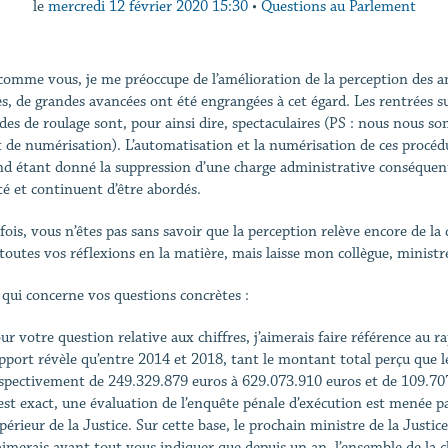
le
mercredi 12 février 2020 15:30
•
Questions au Parlement
comme vous, je me préoccupe de l’amélioration de la perception des a
s, de grandes avancées ont été engrangées à cet égard. Les rentrées 
es de roulage sont, pour ainsi dire, spectaculaires (PS : nous nous 
t de numérisation). L’automatisation et la numérisation de ces procédu
nd étant donné la suppression d’une charge administrative conséquen
té et continuent d’être abordés.
fois, vous n’êtes pas sans savoir que la perception relève encore de la
 toutes vos réflexions en la matière, mais laisse mon collègue, ministr
 qui concerne vos questions concrètes :
ur votre question relative aux chiffres, j’aimerais faire référence au
pport révèle qu’entre 2014 et 2018, tant le montant total perçu que
spectivement de 249.329.879 euros à 629.073.910 euros et de 109.70
est exact, une évaluation de l’enquête pénale d’exécution est menée p
périeur de la Justice. Sur cette base, le prochain ministre de la Justic
aimerais avant tout vous indiquer que depuis un an, l’ensemble de la ch