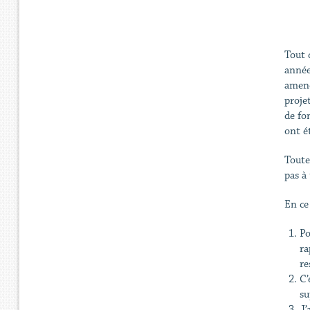
Tout 
année
amend
proje
de fo
ont é
Toute
pas à
En ce
Po
ra
re
C’
su
J’