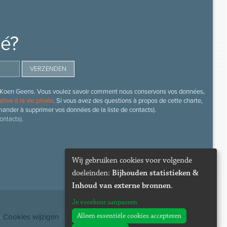
mé?
s de Koen Geens. Vous voulez savoir comment nous conservons vos données,
ative à la vie privée
. Si vous avez des questions à propos de cette charte,
mander à supprimer vos données de la liste de contacts).
ontacts).
Wij gebruiken cookies voor volgende
doeleinden:
Bijhouden statistieken &
Inhoud van externe bronnen
.
Je voorkeur aanpassen
Alleen essentiële cookies accepteren
·
Cookies wijzigen