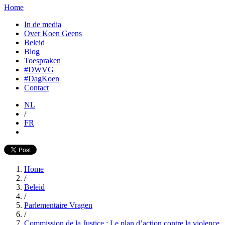
Home
In de media
Over Koen Geens
Beleid
Blog
Toespraken
#DWVG
#DagKoen
Contact
NL
/
FR
Home
/
Beleid
/
Parlementaire Vragen
/
Commission de la Justice : Le plan d’action contre la violence