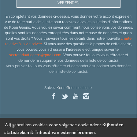
En complétant vos données ci-dessus, vous donnez votre accord exprès en
vue de faire partie de la liste pour recevrez alors les bulletins d’informations
de Koen Geens. Vous voulez savoir comment nous conservons vos données,
quelles sont les données enregistrées dans notre base de données et quels
sont vos droits ? Vous trouverez tous les détails dans notre nouvelle
charte
relative à la vie privée
. Si vous avez des questions à propos de cette charte,
vous pouvez vous adresser à l’adresse électronique suivante :
secretariaat.geens@gmail.com
. Vous pouvez toujours vous rétracter et
demander à supprimer vos données de la liste de contacts).
Vous pouvez toujours vous rétracter et demander à supprimer vos données
de la liste de contacts).
Suivez
Koen Geens
en ligne:
Wij gebruiken cookies voor volgende doeleinden:
Bijhouden
© 2026
Ancien ministre et député honoraire
Koen Geens
· Alle
statistieken & Inhoud van externe bronnen
.
rechten voorbehouden ·
Cookies wijzigen