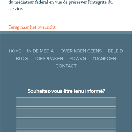
du médiateur fédéral en vue de préserver l’intégrité du
service.
Terug naar het overzicht
IN DE MEDIA
OVER KOEN GEENS
BELEID
HOME
BLOG
TOESPRAKEN
#DWVG
#DAGKOEN
CONTACT
Souhaitez-vous être tenu informé?