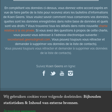
En complétant vos données ci-dessus, vous donnez votre accord exprès en
vue de faire partie de la liste pour recevrez alors les bulletins d’informations
de Koen Geens. Vous voulez savoir comment nous conservons vos données,
quelles sont les données enregistrées dans notre base de données et quels
sont vos droits ? Vous trouverez tous les détails dans notre nouvelle
charte
relative à la vie privée
. Si vous avez des questions à propos de cette charte,
vous pouvez vous adresser à l’adresse électronique suivante :
secretariaat.geens@gmail.com
. Vous pouvez toujours vous rétracter et
demander à supprimer vos données de la liste de contacts).
Vous pouvez toujours vous rétracter et demander à supprimer vos données
de la liste de contacts).
Suivez
Koen Geens
en ligne:
Wij gebruiken cookies voor volgende doeleinden:
Bijhouden
© 2026
Ancien ministre et député honoraire
Koen Geens
· Alle
statistieken & Inhoud van externe bronnen
.
rechten voorbehouden ·
Cookies wijzigen
Je voorkeur aanpassen
Webdesign & développement par Zenjoy de Louvain
. Powered by
Nimbu
.