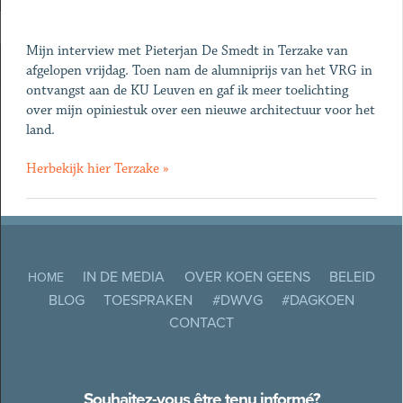
Mijn interview met Pieterjan De Smedt in Terzake van
afgelopen vrijdag. Toen nam de alumniprijs van het VRG in
ontvangst aan de KU Leuven en gaf ik meer toelichting
over mijn opiniestuk over een nieuwe architectuur voor het
land.
Herbekijk hier Terzake »
IN DE MEDIA
OVER KOEN GEENS
BELEID
HOME
BLOG
TOESPRAKEN
#DWVG
#DAGKOEN
CONTACT
Souhaitez-vous être tenu informé?