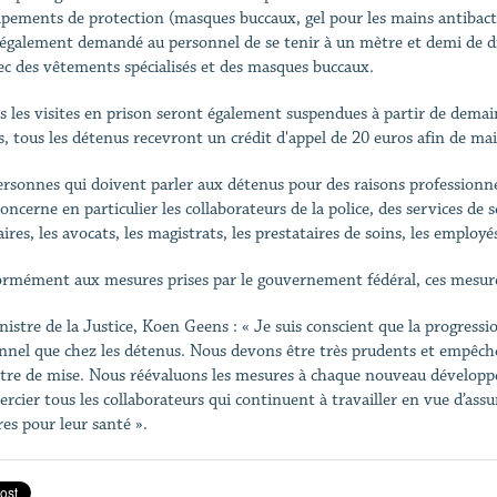
ipements de protection (masques buccaux, gel pour les mains antibacté
t également demandé au personnel de se tenir à un mètre et demi de di
ec des vêtements spécialisés et des masques buccaux.
s les visites en prison seront également suspendues à partir de demain
es, tous les détenus recevront un crédit d'appel de 20 euros afin de mai
ersonnes qui doivent parler aux détenus pour des raisons professionne
concerne en particulier les collaborateurs de la police, des services de
aires, les avocats, les magistrats, les prestataires de soins, les employé
rmément aux mesures prises par le gouvernement fédéral, ces mesures 
nistre de la Justice, Koen Geens : « Je suis conscient que la progressi
nnel que chez les détenus. Nous devons être très prudents et empêch
être de mise. Nous réévaluons les mesures à chaque nouveau développe
ercier tous les collaborateurs qui continuent à travailler en vue d’assu
es pour leur santé ».