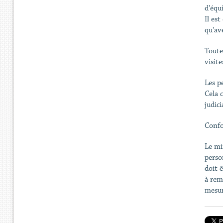
d'équ
Il es
qu'av
Toute
visit
Les p
Cela 
judici
Confo
Le mi
perso
doit 
à rem
mesur