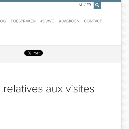
NL
/
FR
×
LOG
TOESPRAKEN
#DWVG
#DAGKOEN
CONTACT
elatives aux visites