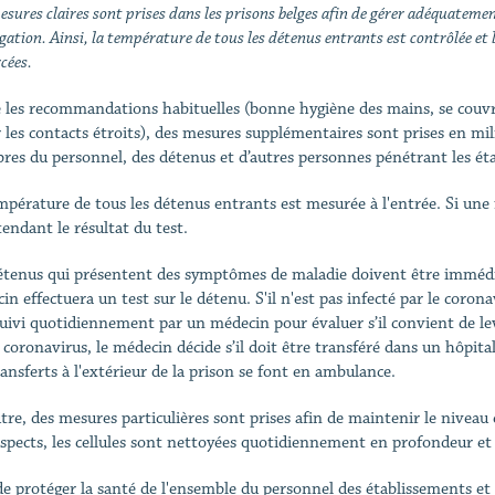
sures claires sont prises dans les prisons belges afin de gérer adéquatemen
ation. Ainsi, la température de tous les détenus entrants est contrôlée et l
cées.
 les recommandations habituelles (bonne hygiène des mains, se couvri
r les contacts étroits), des mesures supplémentaires sont prises en mil
es du personnel, des détenus et d’autres personnes pénétrant les éta
mpérature de tous les détenus entrants est mesurée à l'entrée. Si une 
tendant le résultat du test.
étenus qui présentent des symptômes de maladie doivent être immédi
n effectuera un test sur le détenu. S'il n'est pas infecté par le coronav
suivi quotidiennement par un médecin pour évaluer s’il convient de lev
e coronavirus, le médecin décide s’il doit être transféré dans un hôpit
ransferts à l'extérieur de la prison se font en ambulance.
tre, des mesures particulières sont prises afin de maintenir le niveau d
uspects, les cellules sont nettoyées quotidiennement en profondeur e
de protéger la santé de l'ensemble du personnel des établissements et