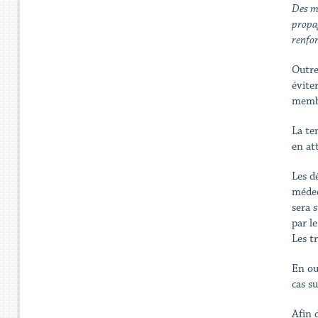
Des me
propag
renfor
Outre
évite
membr
La te
en at
Les d
médeci
sera 
par l
Les t
En ou
cas s
Afin 