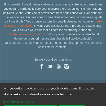
En complétant vos données ci-dessus, vous donnez votre accord exprès en
vue de faire partie de la liste pour recevrez alors les bulletins d’informations
de Koen Geens. Vous voulez savoir comment nous conservons vos données,
quelles sont les données enregistrées dans notre base de données et quels
sont vos droits ? Vous trouverez tous les détails dans notre nouvelle
charte
relative à la vie privée
. Si vous avez des questions à propos de cette charte,
vous pouvez vous adresser à l’adresse électronique suivante :
secretariaat.geens@gmail.com
. Vous pouvez toujours vous rétracter et
demander à supprimer vos données de la liste de contacts).
Vous pouvez toujours vous rétracter et demander à supprimer vos données
de la liste de contacts).
Suivez
Koen Geens
en ligne:
Wij gebruiken cookies voor volgende doeleinden:
Bijhouden
© 2026
Ancien ministre et député honoraire
Koen Geens
· Alle
statistieken & Inhoud van externe bronnen
.
rechten voorbehouden ·
Cookies wijzigen
Je voorkeur aanpassen
Webdesign & développement par Zenjoy de Louvain
. Powered by
Nimbu
.